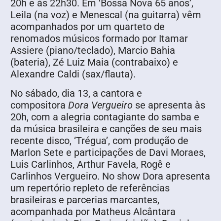
20h e às 22h30. Em ‘Bossa Nova 65 anos’,
Leila (na voz) e Menescal (na guitarra) vêm
acompanhados por um quarteto de
renomados músicos formado por Itamar
Assiere (piano/teclado), Marcio Bahia
(bateria), Zé Luiz Maia (contrabaixo) e
Alexandre Caldi (sax/flauta).
No sábado, dia 13, a cantora e
compositora
Dora Vergueiro
se apresenta às
20h, com a alegria contagiante do samba e
da música brasileira e canções de seu mais
recente disco, ‘Trégua’, com produção de
Marlon Sete e participações de Davi Moraes,
Luis Carlinhos, Arthur Favela, Rogê e
Carlinhos Vergueiro. No show Dora apresenta
um repertório repleto de referências
brasileiras e parcerias marcantes,
acompanhada por Matheus Alcântara