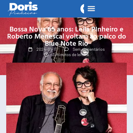
Bossa Nova 65 anos: Leila PInheiro e
Roberto Menescal voltam ao palco do
Blue Note Rio
2024-01-11
Sem comentários
3 minutos de leitura