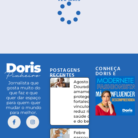
CONHEÇA
POSTAGENS
DORIS E
RECENTES
EQUIPE
Agosto
Jornalista que
Dourado:
gosta muito do
amamentação
que faz e que
protege,
quer dar espaço
fortalece
para quem quer
vínculos e
mudar o mundo
reduz riscos à
para melhor.
saúde da mãe
e do bebê
Febre
passou,