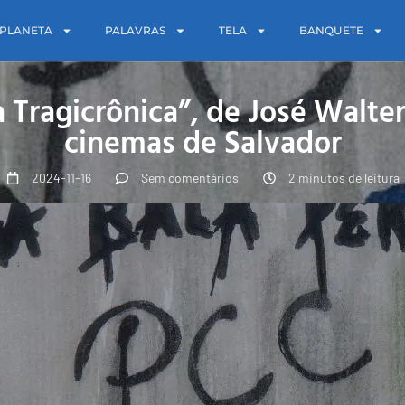
PLANETA
PALAVRAS
TELA
BANQUETE
 Tragicrônica”, de José Walter
cinemas de Salvador
2024-11-16
Sem comentários
2 minutos de leitura