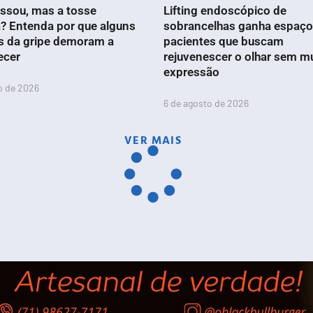
ssou, mas a tosse
Lifting endoscópico de
? Entenda por que alguns
sobrancelhas ganha espaço
s da gripe demoram a
pacientes que buscam
ecer
rejuvenescer o olhar sem m
expressão
o de 2026
6 de agosto de 2026
VER MAIS