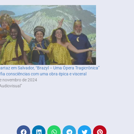
artaz em Salvador, “Brazyl – Uma Ópera Tragicrônica”
fia consciências com uma obra épica e visceral
e novembro de 2024
Audiovisual"