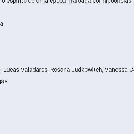
 o espírito de uma época marcada por hipocrisias”
ma
, Lucas Valadares, Rosana Judkowitch, Vanessa C
gas