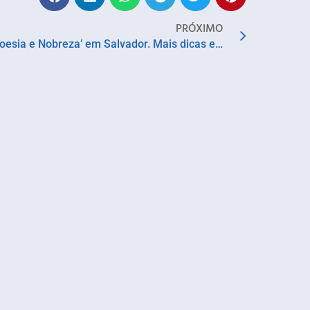
PRÓXIMO
Virgínia Rodrigues apresenta ‘Poesia e Nobreza’ em Salvador. Mais dicas em Saia de Casa