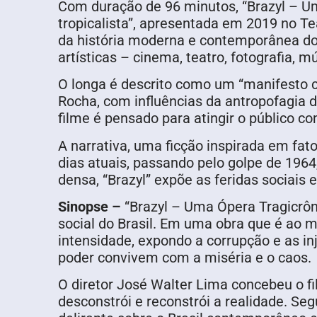
Com duração de 96 minutos, “Brazyl – U
tropicalista”, apresentada em 2019 no Te
da história moderna e contemporânea do B
artísticas – cinema, teatro, fotografia, m
O longa é descrito como um “manifesto c
Rocha, com influências da antropofagia
filme é pensado para atingir o público c
A narrativa, uma ficção inspirada em fat
dias atuais, passando pelo golpe de 196
densa, “Brazyl” expõe as feridas sociais
Sinopse –
“Brazyl – Uma Ópera Tragicrônic
social do Brasil. Em uma obra que é ao 
intensidade, expondo a corrupção e as inju
poder convivem com a miséria e o caos.
O diretor José Walter Lima concebeu o fi
desconstrói e reconstrói a realidade. Seg