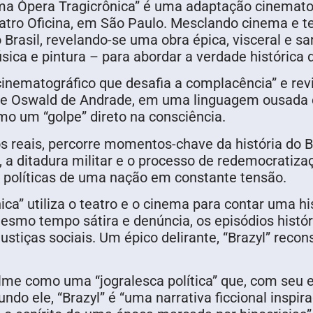
ma Ópera Tragicrônica” é uma adaptação cinemato
atro Oficina, em São Paulo. Mesclando cinema e te
rasil, revelando-se uma obra épica, visceral e sa
úsica e pintura – para abordar a verdade histórica 
inematográfico que desafia a complacência” e revi
 de Oswald de Andrade, em uma linguagem ousada 
omo um “golpe” direto na consciência.
os reais, percorre momentos-chave da história do 
4, a ditadura militar e o processo de redemocrati
 e políticas de uma nação em constante tensão.
a” utiliza o teatro e o cinema para contar uma hist
mesmo tempo sátira e denúncia, os episódios histó
stiças sociais. Um épico delirante, “Brazyl” reconst
lme como uma “jogralesca política” que, com seu es
undo ele, “Brazyl” é “uma narrativa ficcional inspi