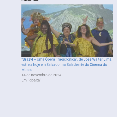
“Brazyl – Uma Ópera Tragicrônica”, de José Walter Lima,
estreia hoje em Salvador na Saladearte do Cinema do
Museu
14 de novembro de 2024
Em "Ribalta"