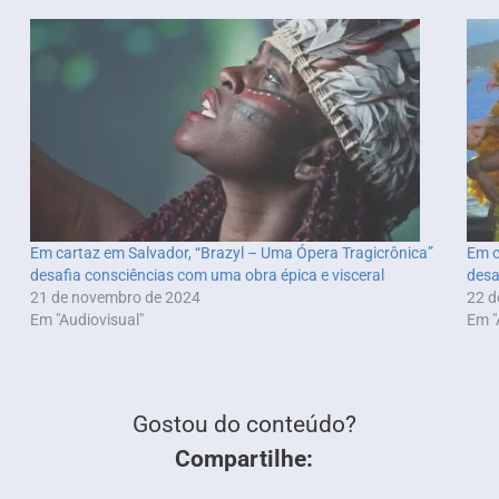
Em cartaz em Salvador, “Brazyl – Uma Ópera Tragicrônica”
Em c
desafia consciências com uma obra épica e visceral
desa
21 de novembro de 2024
22 d
Em "Audiovisual"
Em "
Gostou do conteúdo?
Compartilhe: