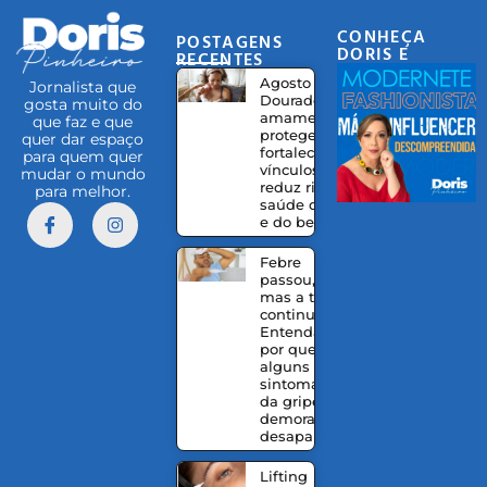
CONHEÇA
POSTAGENS
DORIS E
RECENTES
EQUIPE
Agosto
Jornalista que
Dourado:
gosta muito do
amamentação
que faz e que
protege,
quer dar espaço
fortalece
para quem quer
vínculos e
mudar o mundo
reduz riscos à
para melhor.
saúde da mãe
e do bebê
Febre
passou,
mas a tosse
continua?
Entenda
por que
alguns
sintomas
da gripe
demoram a
desaparecer
Lifting