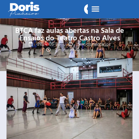
BTCA faz aulas abertas na Sala de
Ensaios do Teatro Castro Alves
2024-05-08
Sem comentários
2 minutos de leitura