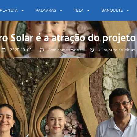
PLANETA
PALAVRAS
TELA
BANQUETE
 Solar é a atração do projeto
2025-10-05
Sem comentários
< 1 minuto de leitura