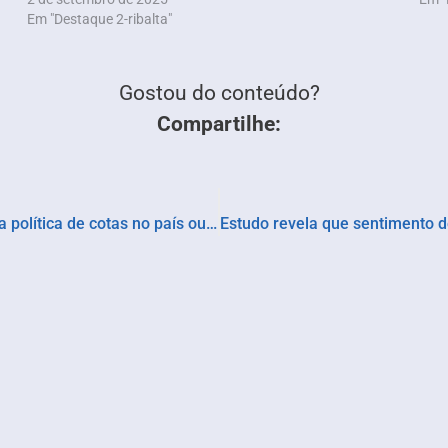
Em "Destaque 2-ribalta"
Gostou do conteúdo?
Compartilhe:
“Aprender a Sonhar”. Filme celebra 23 Anos da política de cotas no país ou, o futuro é logo em frente