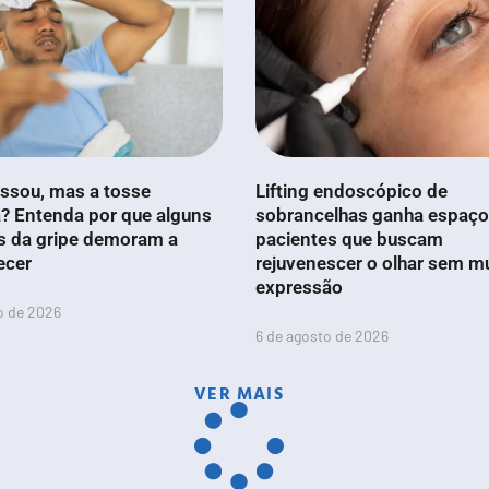
ssou, mas a tosse
Lifting endoscópico de
? Entenda por que alguns
sobrancelhas ganha espaço
s da gripe demoram a
pacientes que buscam
ecer
rejuvenescer o olhar sem m
expressão
o de 2026
6 de agosto de 2026
VER MAIS