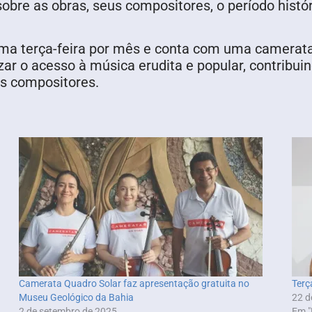
 sobre as obras, seus compositores, o período histó
uma terça-feira por mês e conta com uma camerata
ar o acesso à música erudita e popular, contribui
es compositores.
Camerata Quadro Solar faz apresentação gratuita no
Terç
Museu Geológico da Bahia
22 d
2 de setembro de 2025
Em "