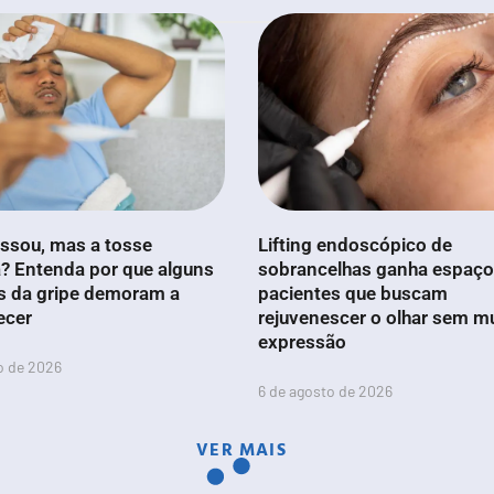
ssou, mas a tosse
Lifting endoscópico de
? Entenda por que alguns
sobrancelhas ganha espaço
s da gripe demoram a
pacientes que buscam
ecer
rejuvenescer o olhar sem m
expressão
o de 2026
6 de agosto de 2026
VER MAIS