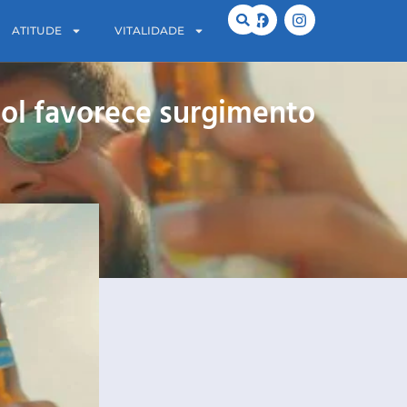
ATITUDE
VITALIDADE
ol favorece surgimento