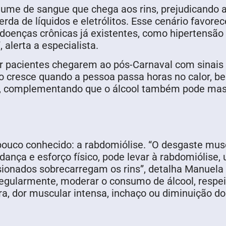
olume de sangue que chega aos rins, prejudicando a
erda de líquidos e eletrólitos. Esse cenário favor
e doenças crônicas já existentes, como hipertens
alerta a especialista.
 pacientes chegarem ao pós-Carnaval com sinais 
sco cresce quando a pessoa passa horas no calor, 
ca, complementando que o álcool também pode masc
 pouco conhecido: a rabdomiólise. “O desgaste mu
dança e esforço físico, pode levar à rabdomiólise
esionados sobrecarregam os rins”, detalha Manuel
regularmente, moderar o consumo de álcool, respeit
a, dor muscular intensa, inchaço ou diminuição do 