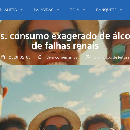
PLANETA
PALAVRAS
TELA
BANQUETE
os: consumo exagerado de álco
de falhas renais
2026-02-09
Sem comentários
2 minutos de leitura