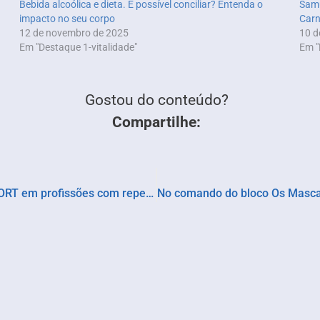
Bebida alcoólica e dieta. É possível conciliar? Entenda o
Samu
impacto no seu corpo
Carn
12 de novembro de 2025
10 d
Em "Destaque 1-vitalidade"
Em "
Gostou do conteúdo?
Compartilhe:
Como identificar os primeiros sinais de LER/DORT em profissões com repetição e pressão por metas