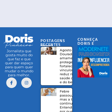
CONHEÇA
POSTAGENS
DORIS E
RECENTES
EQUIPE
Agosto
Jornalista que
Dourado:
gosta muito do
amamentação
que faz e que
protege,
quer dar espaço
fortalece
para quem quer
vínculos e
mudar o mundo
reduz riscos à
para melhor.
saúde da mãe
e do bebê
Febre
passou,
mas a tosse
continua?
Entenda
por que