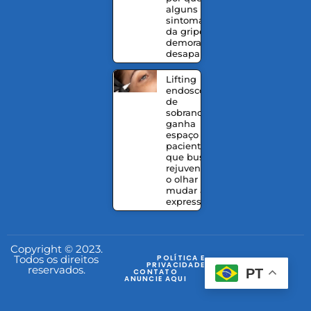
alguns
sintomas
da gripe
demoram a
desaparecer
Lifting
endoscópico
de
sobrancelhas
ganha
espaço entre
pacientes
que buscam
rejuvenescer
o olhar sem
mudar a
expressão
Copyright © 2023.
Todos os direitos
POLÍTICA E
PRIVACIDADE
reservados.
PT
CONTATO
ANUNCIE AQUI