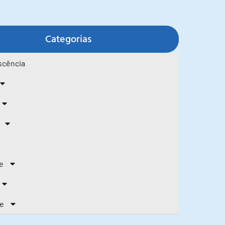
Categorias
scência
e
de