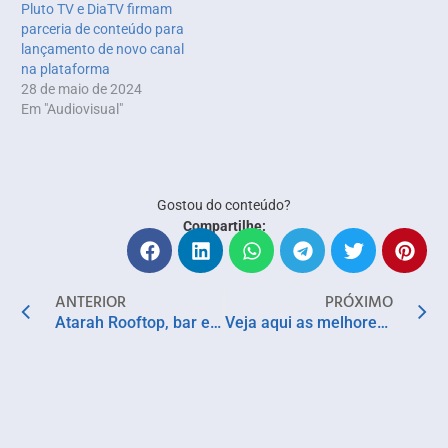
Pluto TV e DiaTV firmam
parceria de conteúdo para
lançamento de novo canal
na plataforma
28 de maio de 2024
Em "Audiovisual"
Gostou do conteúdo?
Compartilhe:
ANTERIOR
PRÓXIMO
Atarah Rooftop, bar e restaurante na Rua Chile, celebra passado e futuro de Salvador
Veja aqui as melhores sobrancelhas das telinhas para você se inspirar