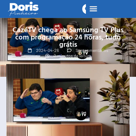
CazéTV chega ao Samsung TV Plus
com programação 24 horas, tudo
grátis
2024-04-26
Sem comentários
2 minutos de leitura