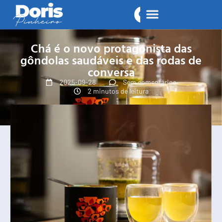
Chá é o novo protagonista das
gôndolas saudáveis e das rodas de
conversa
2025-09-28
Sem comentários
2 minutos de leitura