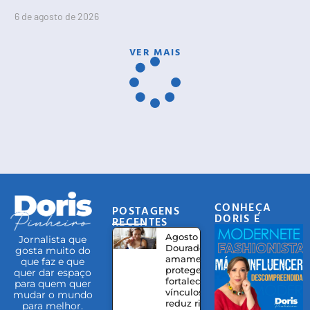
6 de agosto de 2026
VER MAIS
CONHEÇA
POSTAGENS
DORIS E
RECENTES
EQUIPE
Agosto
Jornalista que
Dourado:
gosta muito do
amamentação
que faz e que
protege,
quer dar espaço
fortalece
para quem quer
vínculos e
mudar o mundo
reduz riscos à
para melhor.