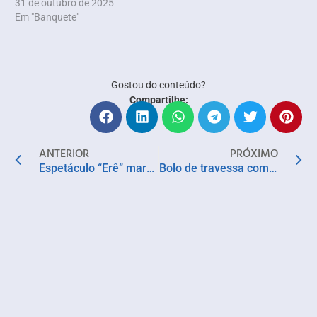
31 de outubro de 2025
Em "Banquete"
Gostou do conteúdo?
Compartilhe:
ANTERIOR
PRÓXIMO
Espetáculo “Erê” marca os 35 anos do Bando de Teatro Olodum no Teatro Gregório de Mattos
Bolo de travessa com goiabada e banana. Faça essa receita simples, rápida e deliciosa