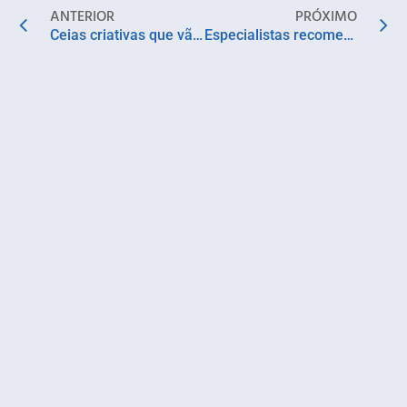
ANTERIOR
PRÓXIMO
Ceias criativas que vão do vegano ao tradicional. Confira as receitas
Especialistas recomendam cuidados com idosos em viagens de fim de ano