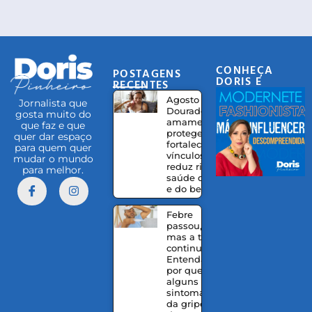
CONHEÇA
POSTAGENS
DORIS E
RECENTES
EQUIPE
Agosto
Jornalista que
Dourado:
gosta muito do
amamentação
que faz e que
protege,
quer dar espaço
fortalece
para quem quer
vínculos e
mudar o mundo
reduz riscos à
para melhor.
saúde da mãe
e do bebê
Febre
passou,
mas a tosse
continua?
Entenda
por que
alguns
sintomas
da gripe