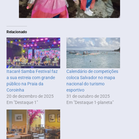
Relacionado
Itacaré Samba Festival faz
Calendário de competições
a sua estreia com grande
coloca Salvador no mapa
público na Praia da
nacional do turismo
Coroinha
esportivo
20 de dezembro de 2025
31 de outubro de 2025
Em "Destaque 1"
Em "Destaque 1-planeta"