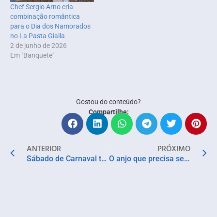
Chef Sergio Arno cria
combinação romântica
para o Dia dos Namorados
no La Pasta Gialla
2 de junho de 2026
Em "Banquete"
Gostou do conteúdo?
Compartilhe:
ANTERIOR
PRÓXIMO
Sábado de Carnaval tem pipocas de grandes nomes do axé, arrocha, blocos Afro e forró
O anjo que precisa ser reiniciado encontra com a anja e a diaba