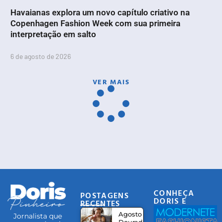
Havaianas explora um novo capítulo criativo na
Copenhagen Fashion Week com sua primeira
interpretação em salto
6 de agosto de 2026
VER MAIS
CONHEÇA
POSTAGENS
DORIS E
RECENTES
EQUIPE
Agosto
Jornalista que
Dourado: