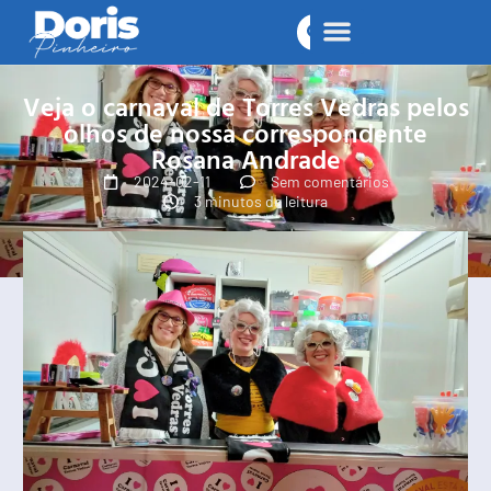
Veja o carnaval de Torres Vedras pelos
olhos de nossa correspondente
Rosana Andrade
2024-02-11
Sem comentários
3 minutos de leitura