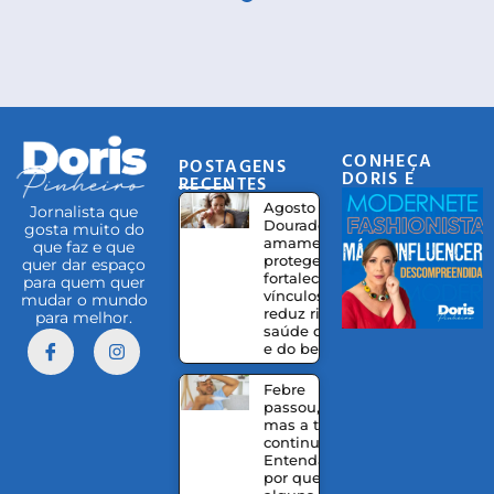
CONHEÇA
POSTAGENS
DORIS E
RECENTES
EQUIPE
Agosto
Jornalista que
Dourado:
gosta muito do
amamentação
que faz e que
protege,
quer dar espaço
fortalece
para quem quer
vínculos e
mudar o mundo
reduz riscos à
para melhor.
saúde da mãe
e do bebê
Febre
passou,
mas a tosse
continua?
Entenda
por que