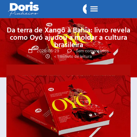
Da terra de Xangô à Bahia: livro revela
como Oyó ajudou a moldar a cultura
brasileira
2026-06-29
Sem comentários
< 1 minuto de leitura