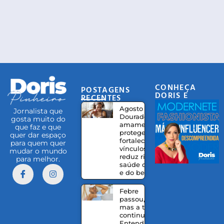
CONHEÇA
POSTAGENS
DORIS E
RECENTES
EQUIPE
Agosto
Jornalista que
Dourado:
gosta muito do
amamentação
que faz e que
protege,
quer dar espaço
fortalece
para quem quer
vínculos e
mudar o mundo
reduz riscos à
para melhor.
saúde da mãe
e do bebê
Febre
passou,
mas a tosse
continua?
Entenda