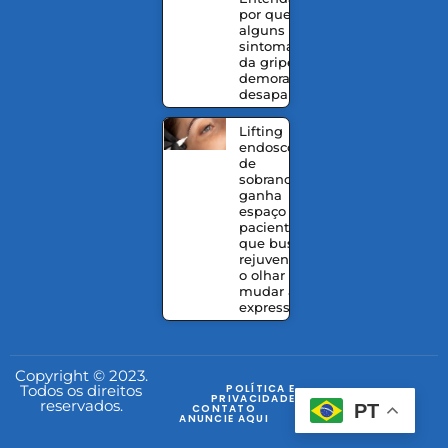
por que
alguns
sintomas
da gripe
demoram a
desaparecer
Lifting
endoscópico
de
sobrancelhas
ganha
espaço entre
pacientes
que buscam
rejuvenescer
o olhar sem
mudar a
expressão
Copyright © 2023.
Todos os direitos
POLÍTICA E
PRIVACIDADE
reservados.
PT
CONTATO
ANUNCIE AQUI