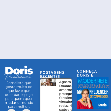
CONHEÇA
POSTAGENS
DORIS E
RECENTES
EQUIPE
Agosto
Jornalista que
Dourado:
gosta muito do
amamentação
que faz e que
protege,
quer dar espaço
fortalece
para quem quer
vínculos e
mudar o mundo
reduz riscos à
para melhor.
saúde da mãe