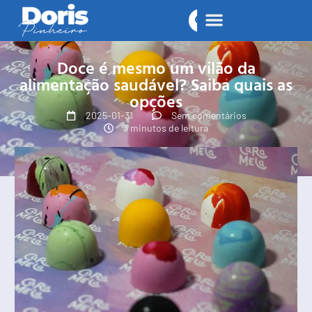
Doce é mesmo um vilão da
alimentação saudável? Saiba quais as
opções
2025-01-31
Sem comentários
3 minutos de leitura