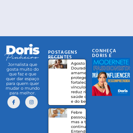
CONHEÇA
POSTAGENS
DORIS E
RECENTES
EQUIPE
Agosto
Jornalista que
Dourado:
gosta muito do
amamentação
que faz e que
protege,
quer dar espaço
fortalece
para quem quer
vínculos e
mudar o mundo
reduz riscos à
para melhor.
saúde da mãe
e do bebê
Febre
passou,
mas a tosse
continua?
Entenda