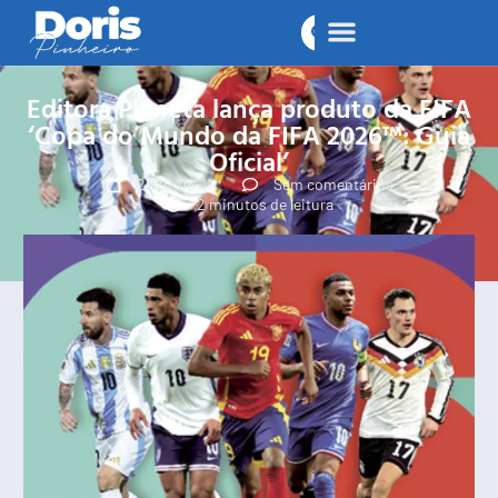
Editora Planeta lança produto da FIFA
‘Copa do Mundo da FIFA 2026™: Guia
Oficial’
2026-06-11
Sem comentários
2 minutos de leitura