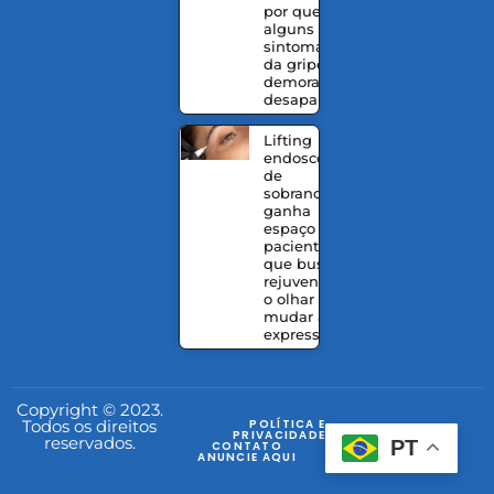
por que
alguns
sintomas
da gripe
demoram a
desaparecer
Lifting
endoscópico
de
sobrancelhas
ganha
espaço entre
pacientes
que buscam
rejuvenescer
o olhar sem
mudar a
expressão
Copyright © 2023.
Todos os direitos
POLÍTICA E
PRIVACIDADE
reservados.
PT
CONTATO
ANUNCIE AQUI