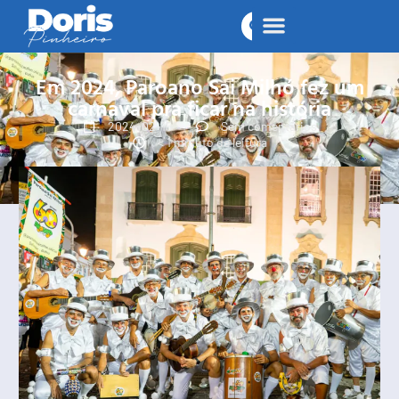
Em 2024, Paroano Sai Milhó fez um
carnaval pra ficar na história
2024-02-15
Sem comentários
< 1 minuto de leitura