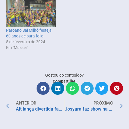
Paroano Sai Milhó festeja
60 anos de pura folia
5 de fevereiro de 2024
Em "Música"
Gostou do conteúdo?
Compartilhe:
ANTERIOR
PRÓXIMO
Alt lança divertida fantasia romântica viral do TikTok que mistura contos de fadas e ambiente corporativo
Josyara faz show na Casa da Mãe nesta sexta