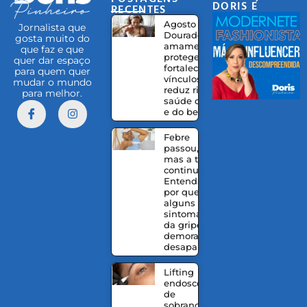
DORIS E
RECENTES
EQUIPE
Agosto
Jornalista que
Dourado:
gosta muito do
amamentação
que faz e que
protege,
quer dar espaço
fortalece
para quem quer
vínculos e
mudar o mundo
reduz riscos à
para melhor.
saúde da mãe
e do bebê
Febre
passou,
mas a tosse
continua?
Entenda
por que
alguns
sintomas
da gripe
demoram a
desaparecer
Lifting
endoscópico
de
sobrancelhas