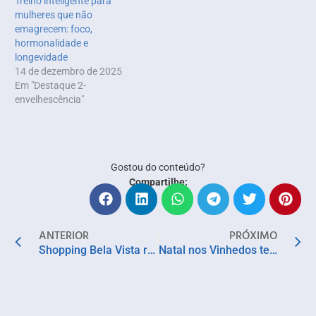
Treino inteligente para
mulheres que não
emagrecem: foco,
hormonalidade e
longevidade
14 de dezembro de 2025
Em "Destaque 2-
envelhescência"
Gostou do conteúdo?
Compartilhe:
ANTERIOR
PRÓXIMO
Shopping Bela Vista realiza programação especial para celebrar a Consciência Negra
Natal nos Vinhedos tem atrações artísticas e opções enogastronômicas