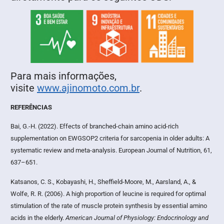
Para mais informações,
visite
www.ajinomoto.com.br
.
REFERÊNCIAS
Bai, G.-H. (2022). Effects of branched-chain amino acid-rich
supplementation on EWGSOP2 criteria for sarcopenia in older adults: A
systematic review and meta-analysis. European Journal of Nutrition, 61,
637–651.
Katsanos, C. S., Kobayashi, H., Sheffield-Moore, M., Aarsland, A., &
Wolfe, R. R. (2006). A high proportion of leucine is required for optimal
stimulation of the rate of muscle protein synthesis by essential amino
acids in the elderly.
American Journal of Physiology: Endocrinology and