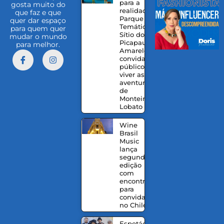
para a
gosta muito do
realidade:
que faz e que
Parque
quer dar espaço
Temático
para quem quer
Sítio do
mudar o mundo
Picapau
para melhor.
Amarelo
convida o
público a
viver as
aventuras
de
Monteiro
Lobato
Wine
Brasil
Music
lança
segunda
edição
com
encontro
para
convidados
no Chile 27
Espetáculo