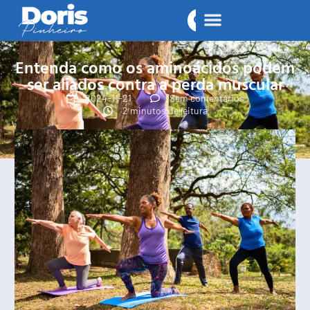
Entenda como os aminoácidos podem
ser aliados contra a perda muscular
2024-11-21
Sem comentários
2 minutos de leitura