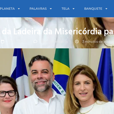
PLANETA
PALAVRAS
TELA
BANQUETE
 da Ladeira da Misericórdia p
2024-09-09
Sem comentários
3 minutos de leitura