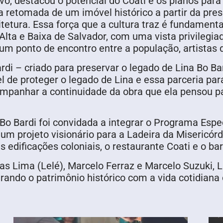
Pivô, destacou o potencial do Coati e os planos par
 retomada de um imóvel histórico a partir da pres
uitetura. Essa força que a cultura traz é fundamen
Alta e Baixa de Salvador, com uma vista privilegia
 um ponto de encontro entre a população, artistas d
rdi – criado para preservar o legado de Lina Bo Bar
l de proteger o legado de Lina e essa parceria pa
ompanhar a continuidade da obra que ela pensou p
Bo Bardi foi convidada a integrar o Programa Espec
m projeto visionário para a Ladeira da Misericórd
ês edificações coloniais, o restaurante Coati e o ba
as Lima (Lelé), Marcelo Ferraz e Marcelo Suzuki, 
grando o patrimônio histórico com a vida cotidiana