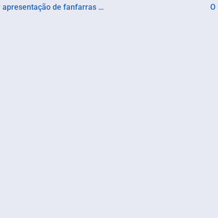
Desfile cívico de 7 de setembro é marcado por apresentação de fanfarras e bandas militares
O 