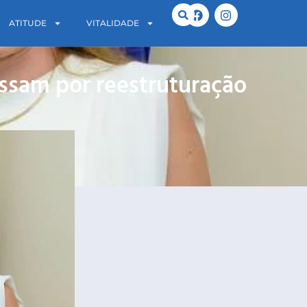
ATITUDE
VITALIDADE
assam por reestruturação