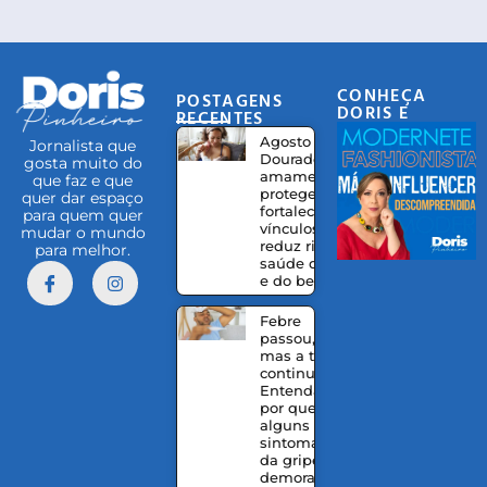
CONHEÇA
POSTAGENS
DORIS E
RECENTES
EQUIPE
Agosto
Jornalista que
Dourado:
gosta muito do
amamentação
que faz e que
protege,
quer dar espaço
fortalece
para quem quer
vínculos e
mudar o mundo
reduz riscos à
para melhor.
saúde da mãe
e do bebê
Febre
passou,
mas a tosse
continua?
Entenda
por que
alguns
sintomas
da gripe
demoram a