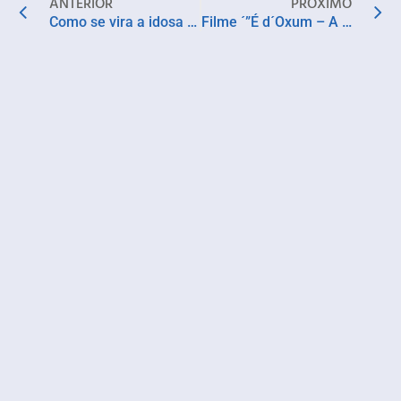
ANTERIOR
PRÓXIMO
Como se vira a idosa no SUS? Saiba em mais um divertido texto de Ildo Simões
Filme ´”É d´Oxum – A força que mora n’água” ganha reprise no Cine Glauber Rocha