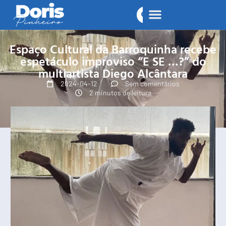
Espaço Cultural da Barroquinha recebe
espetáculo improviso “E SE …?” do
multiartista Diego Alcântara
2024-04-12
Sem comentários
2 minutos de leitura