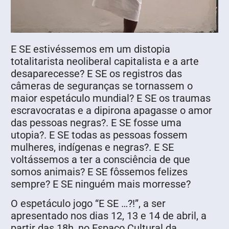
E SE estivéssemos em um distopia
totalitarista neoliberal capitalista e a arte
desaparecesse? E SE os registros das
câmeras de seguranças se tornassem o
maior espetáculo mundial? E SE os traumas
escravocratas e a dipirona apagasse o amor
das pessoas negras?. E SE fosse uma
utopia?. E SE todas as pessoas fossem
mulheres, indígenas e negras?. E SE
voltássemos a ter a consciência de que
somos animais? E SE fôssemos felizes
sempre? E SE ninguém mais morresse?
O espetáculo jogo “E SE …?!”, a ser
apresentado nos dias 12, 13 e 14 de abril, a
partir das 18h, no Espaço Cultural da