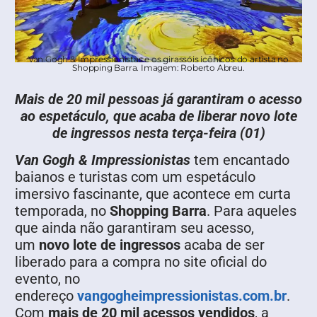
Van Gogh & Impressionistas e os girassóis icônicos do artista no
Shopping Barra. Imagem: Roberto Abreu.
Mais de 20 mil pessoas já garantiram o acesso
ao espetáculo, que acaba de liberar novo lote
de ingressos nesta terça-feira (01)
Van Gogh & Impressionistas
tem encantado
baianos e turistas com um espetáculo
imersivo fascinante, que acontece em curta
temporada, no
Shopping Barra
. Para aqueles
que ainda não garantiram seu acesso,
um
novo lote de ingressos
acaba de ser
liberado para a compra no site oficial do
evento, no
endereço
vangogheimpressionistas.com.br
.
Com
mais de 20 mil acessos vendidos
, a