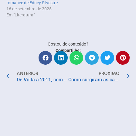
romance de Edney Silvestre
16 de setembro de 2025
Em "Literatura"
Gostou do conteúdo?
Compartilhe:
ANTERIOR
PRÓXIMO
De Volta a 2011, com Vendo 147, Retrofoguetes e DJ BigBross
Como surgiram as cantigas de roda? Não sei, só sei que foi assim