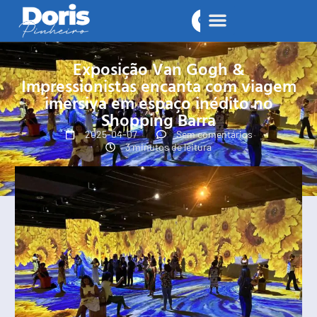
Exposição Van Gogh &
Impressionistas encanta com viagem
imersiva em espaço inédito no
Shopping Barra
2025-04-07
Sem comentários
3 minutos de leitura