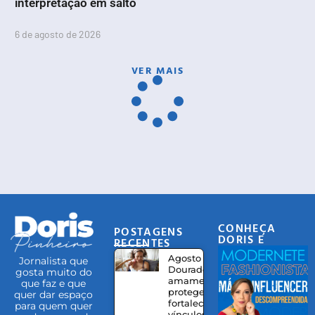
interpretação em salto
6 de agosto de 2026
VER MAIS
CONHEÇA
POSTAGENS
DORIS E
RECENTES
EQUIPE
Agosto
Jornalista que
Dourado:
gosta muito do
amamentação
que faz e que
protege,
quer dar espaço
fortalece
para quem quer
vínculos e