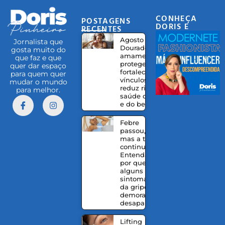
CONHEÇA
POSTAGENS
DORIS E
RECENTES
EQUIPE
Agosto
Jornalista que
Dourado:
gosta muito do
amamentação
que faz e que
protege,
quer dar espaço
fortalece
para quem quer
vínculos e
mudar o mundo
reduz riscos à
para melhor.
saúde da mãe
e do bebê
Febre
passou,
mas a tosse
continua?
Entenda
por que
alguns
sintomas
da gripe
demoram a
desaparecer
Lifting