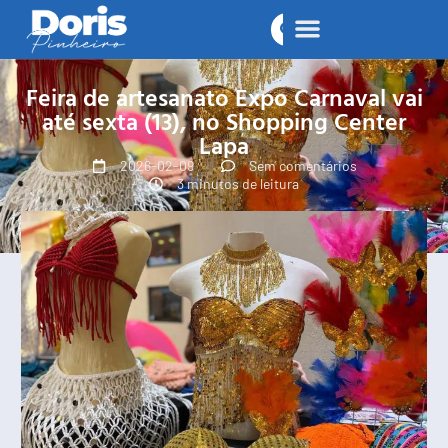
Feira de artesanato Expo Carnaval vai
até sexta (13), no Shopping Center
Lapa
2026-02-09
Sem comentários
3 minutos de leitura