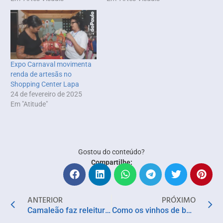
Expo Carnaval movimenta
renda de artesãs no
Shopping Center Lapa
24 de fevereiro de 2025
Em "Atitude"
Gostou do conteúdo?
Compartilhe:
ANTERIOR
PRÓXIMO
Camaleão faz releitura de primeira mortalha produzida para o bloco em 1986
Como os vinhos de baixo teor alcoólico estão mudando a forma de beber no Brasil