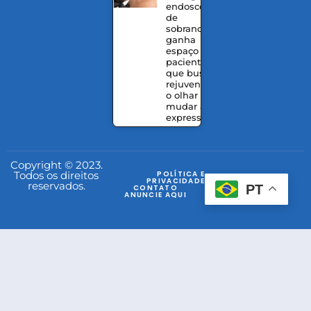
endoscópico
de
sobrancelhas
ganha
espaço entre
pacientes
que buscam
rejuvenescer
o olhar sem
mudar a
expressão
Copyright © 2023.
Todos os direitos
POLÍTICA E
PRIVACIDADE
reservados.
PT
CONTATO
ANUNCIE AQUI