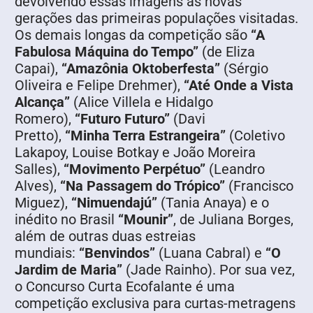
devolvendo essas imagens às novas
gerações das primeiras populações visitadas.
Os demais longas da competição são
“A
Fabulosa Máquina do Tempo”
(de Eliza
Capai),
“Amazônia Oktoberfesta”
(Sérgio
Oliveira e Felipe Drehmer),
“Até Onde a Vista
Alcança”
(Alice Villela e Hidalgo
Romero),
“Futuro Futuro”
(Davi
Pretto),
“Minha Terra Estrangeira”
(Coletivo
Lakapoy, Louise Botkay e João Moreira
Salles),
“Movimento Perpétuo”
(Leandro
Alves),
“Na Passagem do Trópico”
(Francisco
Miguez),
“Nimuendajú”
(Tania Anaya) e o
inédito no Brasil
“Mounir”
, de Juliana Borges,
além de outras duas estreias
mundiais:
“Benvindos”
(Luana Cabral) e
“O
Jardim de Maria”
(Jade Rainho). Por sua vez,
o Concurso Curta Ecofalante é uma
competição exclusiva para curtas-metragens