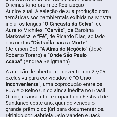
Oficinas Kinoforum de Realização
Audiovisual. A seleção de sua produção com
temáticas socioambientais exibida na Mostra
inclui os longas
“O Cineasta da Selva”
, de
Aurélio Michiles,
“Carvão”
, de Carolina
Markowicz, e
“Fé”
, de Ricardo Dias, ao lado
dos curtas
“Distraída para a Morte”
,
(Jeferson De),
“A Alma do Negócio”
(José
Roberto Torero) e
“Onde São Paulo
Acaba”
(Andrea Seligmann).
A atração de abertura do evento, em 27/05,
exclusiva para convidados, é
“O Urso
Inconveniente”
, uma coprodução entre os
EUA e o Reino Unido ainda inédita no Brasil.
O longa causou forte impacto no Festival de
Sundance deste ano, quando venceu o
grande prêmio do júri para documentários.
Dirigido por Gabriela Osio Vanden e Jack