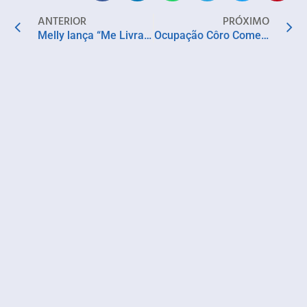
ANTERIOR
PRÓXIMO
Melly lança “Me Livra de Todo o Mal” e dá início à nova era de seu próximo álbum
Ocupação Côro Comeu recebe temporada UBUNTU Riddim Sessions aos sábados em Salvador