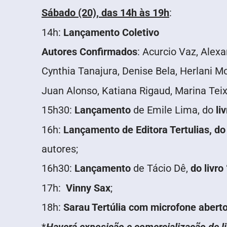
Sábado (20), das 14h às 19h
:
14h:
Lançamento Coletivo
Autores Confirmados
: Acurcio Vaz, Alex
Cynthia Tanajura, Denise Bela, Herlani M
Juan Alonso, Katiana Rigaud, Marina Teix
15h30:
Lançamento
de Emile Lima, do
li
16h:
Lançamento de Editora Tertulias, do 
autores;
16h30:
Lançamento
de Tácio Dê,
do livr
17h:
Vinny Sax
;
18h:
Sarau Tertúlia com microfone abert
*
Haverá exposição e comercialização de l