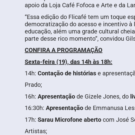
apoio da Loja Café Fofoca e Arte e da L
“Essa edição do Flicafé tem um toque esp
democratização do acesso e incentivo à l
educação, além uma grade cultural chei
parte desse rico momento”, convidou Gils
CONFIRA A PROGRAMAÇÃO
Sexta-feira (19),
das 14h às 18h:
14h:
Contação de histórias
e apresentaçã
Prado;
16h:
Apresentação
de Gizele Jones, do
l
16:30h:
Apresentação
de Emmanusa Les
17h:
Sarau Microfone aberto
com José Sér
Artistas;