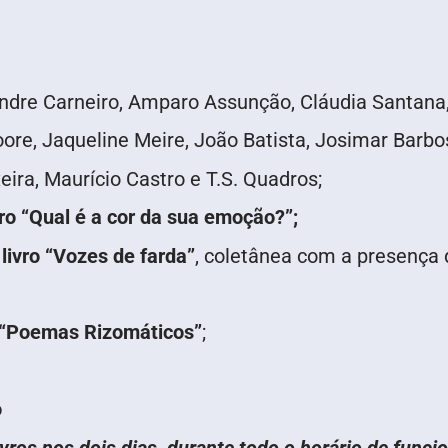
andre Carneiro, Amparo Assunção, Cláudia Santana
oore, Jaqueline Meire, João Batista, Josimar Barbo
eira, Maurício Castro e T.S. Quadros;
vro “Qual é a cor da sua emoção?”;
livro “Vozes de farda”
, coletânea com a presença 
o “Poemas Rizomáticos”
;
o
ivros nos dois dias, durante todo o horário de func