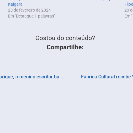
Itaigara
Flip
23 de fevereiro de 2024
20 d
Em "Destaque 1-palavras"
Em "
Gostou do conteúdo?
Compartilhe:
Dia Nacional do Livro Infantil. Conheça Yalle Tárique, o menino escritor baiano que vai longe…
Fábrica Cultural recebe 