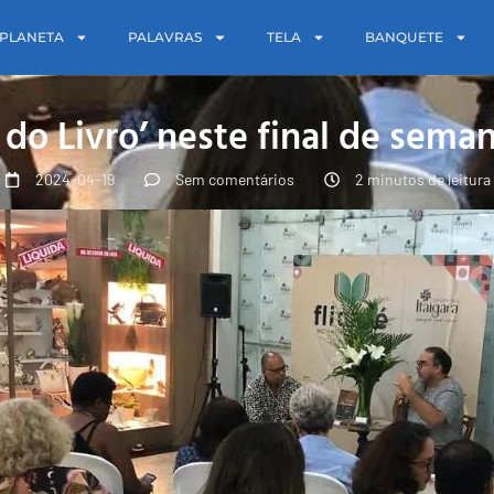
PLANETA
PALAVRAS
TELA
BANQUETE
l do Livro’ neste final de sem
2024-04-19
Sem comentários
2 minutos de leitura