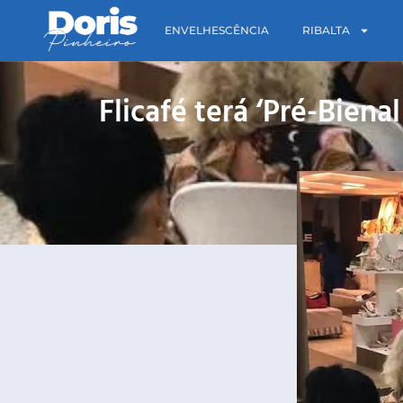
ENVELHESCÊNCIA
RIBALTA
Flicafé terá ‘Pré-Biena