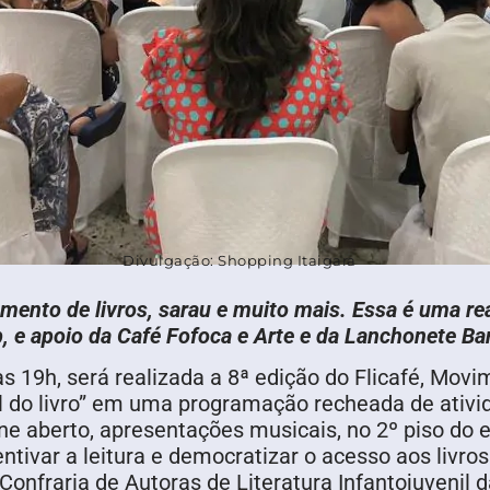
Divulgação: Shopping Itaigara
ento de livros, sarau e muito mais. Essa é uma rea
b, e apoio da Café Fofoca e Arte e da Lanchonete B
às 19h, será realizada a 8ª edição do Flicafé, Movi
l do livro” em uma programação recheada de ativid
ne aberto, apresentações musicais, no 2º piso do
entivar a leitura e democratizar o acesso aos livro
 Confraria de Autoras de Literatura Infantojuvenil 