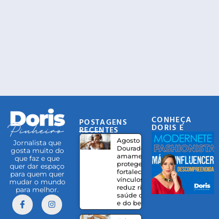
CONHEÇA
POSTAGENS
DORIS E
RECENTES
EQUIPE
Agosto
Jornalista que
Dourado:
gosta muito do
amamentação
que faz e que
protege,
quer dar espaço
fortalece
para quem quer
vínculos e
mudar o mundo
reduz riscos à
para melhor.
saúde da mãe
e do bebê