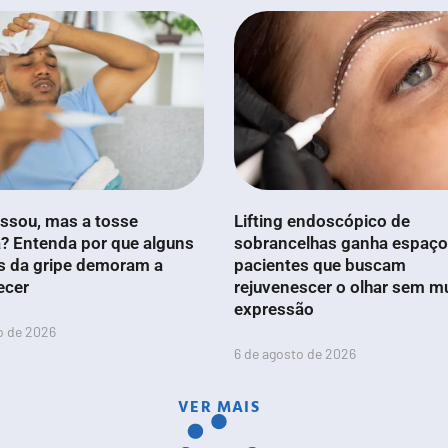
ssou, mas a tosse
Lifting endoscópico de
? Entenda por que alguns
sobrancelhas ganha espaço
s da gripe demoram a
pacientes que buscam
ecer
rejuvenescer o olhar sem m
expressão
o de 2026
6 de agosto de 2026
VER MAIS