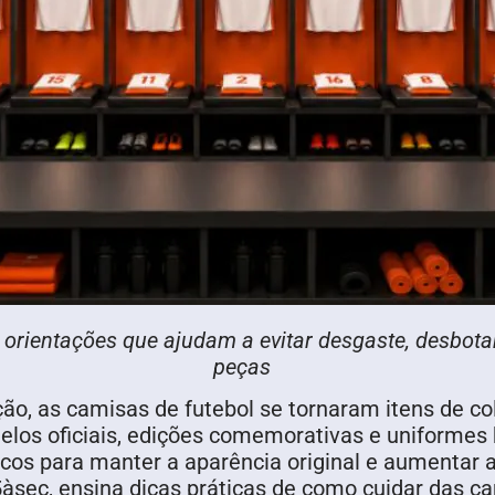
com orientações que ajudam a evitar desgaste, desb
peças
ção, as camisas de futebol se tornaram itens de 
delos oficiais, edições comemorativas e uniformes
icos para manter a aparência original e aumentar a
 5àsec, ensina dicas práticas de como cuidar das 