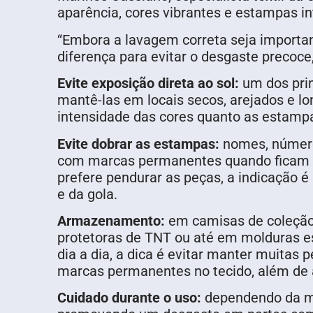
aparência, cores vibrantes e estampas i
“Embora a lavagem correta seja importa
diferença para evitar o desgaste precoc
Evite exposição direta ao sol:
um dos prin
mantê-las em locais secos, arejados e lo
intensidade das cores quanto as estamp
Evite dobrar as estampas:
nomes, números
com marcas permanentes quando ficam p
prefere pendurar as peças, a indicação é
e da gola.
Armazenamento:
em camisas de coleção
protetoras de TNT ou até em molduras esp
dia a dia, a dica é evitar manter muitas
marcas permanentes no tecido, além de
Cuidado durante o uso:
dependendo da ma