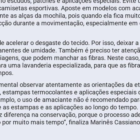
escudos, patches e aplicações especiais. Evite u
das camisetas esportivas. Aposte em modelos com 
e as alças da mochila, pois quando ela fica muito
ricção durante a movimentação, especialmente em 
acelerar o desgaste do tecido. Por isso, deixar a
manentes de umidade. Também é preciso ter atenç
agens, que podem manchar as fibras. Neste caso, 
a uma lavanderia especializada, para que as fibra
mpos.
amental observar atentamente as orientações da et
, estampas termocolantes e aplicações especiais 
mplo, o uso de amaciante não é recomendado para 
e as estampas e as aplicações ao longo do tempo.
z diferença na conservação, porque o processo ad
o por muito mais tempo”, finaliza Marinês Cassian