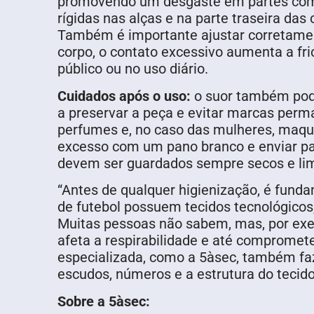
promovendo um desgaste em partes como 
rígidas nas alças e na parte traseira 
Também é importante ajustar corretament
corpo, o contato excessivo aumenta a f
público ou no uso diário.
Cuidados após o uso:
o suor também pode 
a preservar a peça e evitar marcas per
perfumes e, no caso das mulheres, maqui
excesso com um pano branco e enviar par
devem ser guardados sempre secos e li
“Antes de qualquer higienização, é fund
de futebol possuem tecidos tecnológicos
Muitas pessoas não sabem, mas, por exe
afeta a respirabilidade e até compromet
especializada, como a 5àsec, também fa
escudos, números e a estrutura do tecid
Sobre a 5àsec: