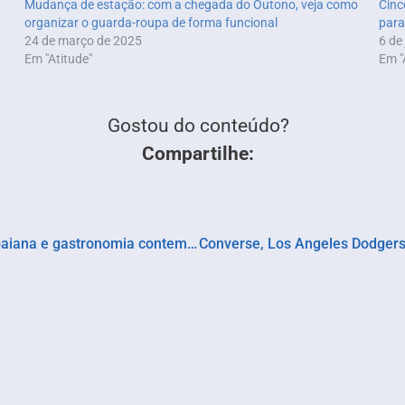
Mudança de estação: com a chegada do Outono, veja como
Cinc
organizar o guarda-roupa de forma funcional
para
24 de março de 2025
6 de
Em "Atitude"
Em "
Gostou do conteúdo?
Compartilhe:
Maimbê lança menu que une ancestralidade baiana e gastronomia contemporânea