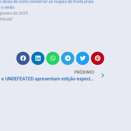
o dicas de como conservar as roupas de moda praia
 o verão
 janeiro de 2025
Atitude"
PRÓXIMO
Converse, Los Angeles Dodgers e UNDEFEATED apresentam edição especial do Chuck 70