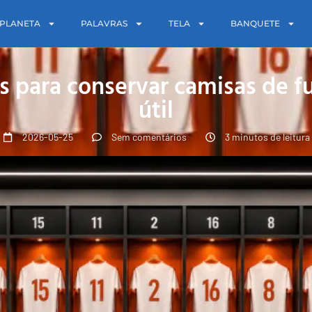
PLANETA
PALAVRAS
TELA
BANQUETE
as para conservar camisas de f
útil
2026-05-25
Sem comentários
3 minutos de leitura