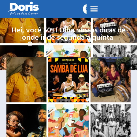
Hei, você 50+! Olha nossas dicas de
onde ir de segunda a quinta
2024-03-04
Sem comentários
4 minutos de leitura