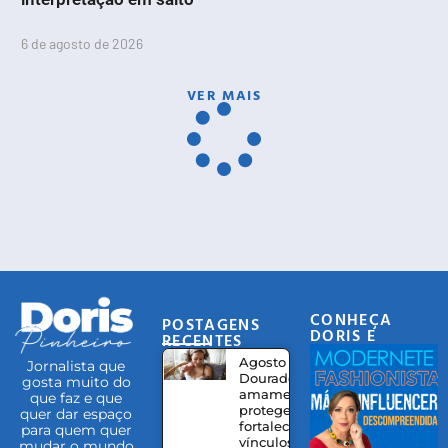
6 de agosto de 2026
VER MAIS
CONHEÇA
POSTAGENS
DORIS E
RECENTES
EQUIPE
Agosto
Jornalista que
Dourado:
gosta muito do
amamentação
que faz e que
protege,
quer dar espaço
fortalece
para quem quer
vínculos e
mudar o mundo