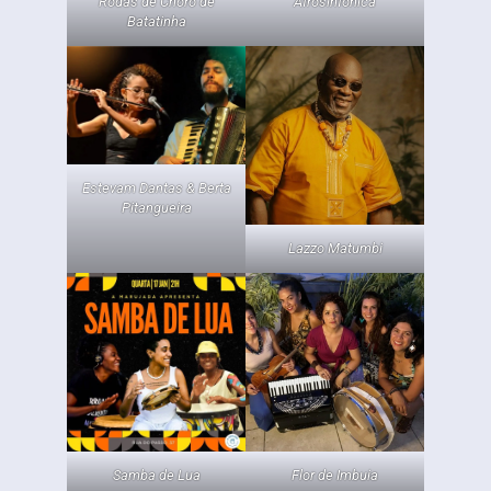
Rodas de Choro de
Afrosinfônica
Batatinha
Estevam Dantas & Berta
Pitangueira
Lazzo Matumbi
Samba de Lua
Flor de Imbuia