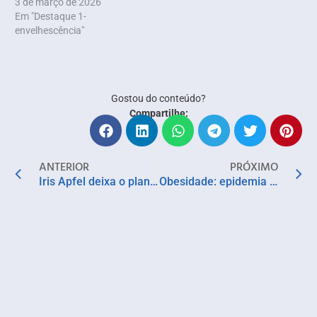
3 de março de 2026
Em "Destaque 1-
envelhescência"
Gostou do conteúdo?
Compartilhe:
ANTERIOR
PRÓXIMO
Iris Apfel deixa o planeta depois de bem vividos 102 anos
Obesidade: epidemia global que atinge a marca de 1 bilhão de pessoas