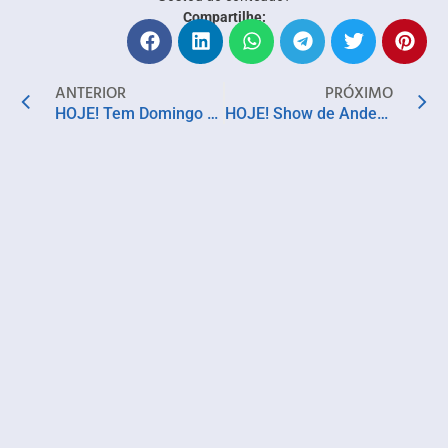
Compartilhe:
ANTERIOR
PRÓXIMO
HOJE! Tem Domingo no Parque com NEOJIBA – Quarteto de Cordas e Arthur Dante
HOJE! Show de Anderson Brasil ‘Um Atlântico, Um Recôncavo’, no Teatro Gamboa