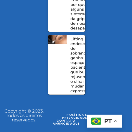
por que
alguns
sintomas
da gripe
demoram a
desaparecer
Lifting
endoscópico
de
sobrancelhas
ganha
espaço entre
pacientes
que buscam
rejuvenescer
o olhar sem
mudar a
expressão
Copyright © 2023.
Todos os direitos
POLÍTICA E
PRIVACIDADE
reservados.
PT
CONTATO
ANUNCIE AQUI