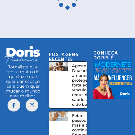
CONHEÇA
POSTAGENS
DORIS E
RECENTES
EQUIPE
Agosto
Jornalista que
Dourado:
gosta muito do
amamentação
que faz e que
protege,
quer dar espaço
fortalece
para quem quer
vínculos e
mudar o mundo
reduz riscos à
para melhor.
saúde da mãe
e do bebê
Febre
passou,
mas a tosse
continua?
Entenda