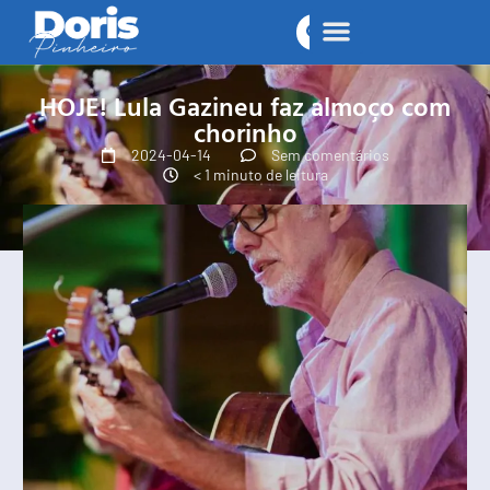
HOJE! Lula Gazineu faz almoço com
chorinho
2024-04-14
Sem comentários
< 1 minuto de leitura