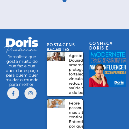
CONHEÇA
POSTAGENS
DORIS E
RECENTES
EQUIPE
Agosto
Jornalista que
Dourado:
gosta muito do
amamentação
que faz e que
protege,
quer dar espaço
fortalece
para quem quer
vínculos e
mudar o mundo
reduz riscos à
para melhor.
saúde da mãe
e do bebê
Febre
passou,
mas a tosse
continua?
Entenda
por que