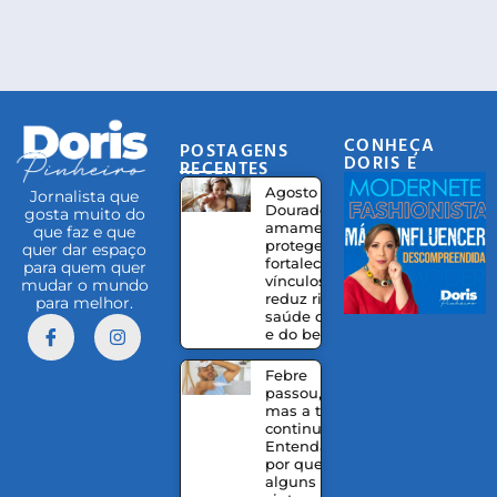
CONHEÇA
POSTAGENS
DORIS E
RECENTES
EQUIPE
Agosto
Jornalista que
Dourado:
gosta muito do
amamentação
que faz e que
protege,
quer dar espaço
fortalece
para quem quer
vínculos e
mudar o mundo
reduz riscos à
para melhor.
saúde da mãe
e do bebê
Febre
passou,
mas a tosse
continua?
Entenda
por que
alguns