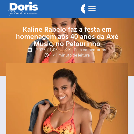
Kaline Rabelo faz a festa em
homenagem aos 40 anos da Axé
Music, no Pelourinho
2025-01-06
Sem comentários
< 1 minuto de leitura