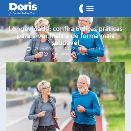
Longevidade: confira 6 dicas práticas
para viver mais e de forma mais
saudável
2024-04-24
Sem comentários
4 minutos de leitura