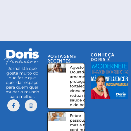
CONHEÇA
POSTAGENS
DORIS E
RECENTES
EQUIPE
Agosto
Jornalista que
Dourado:
gosta muito do
amamentação
que faz e que
protege,
quer dar espaço
fortalece
para quem quer
vínculos e
mudar o mundo
reduz riscos à
para melhor.
saúde da mãe
e do bebê
Febre
passou,
mas a tosse
continua?