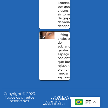
Entenda
por que
alguns
sintomas
da gripe
demoram a
desaparecer
Lifting
endoscópico
de
sobrancelhas
ganha
espaço entre
pacientes
que buscam
rejuvenescer
o olhar sem
mudar a
expressão
Copyright © 2023.
Todos os direitos
POLÍTICA E
PRIVACIDADE
reservados.
PT
CONTATO
ANUNCIE AQUI