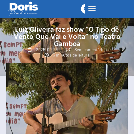
Luiz Oliveira faz show “O Tipo de
Vento Que Vai e Volta” no Teatro
Gamboa
2025-09-24
Sem comentários
3 minutos de leitura