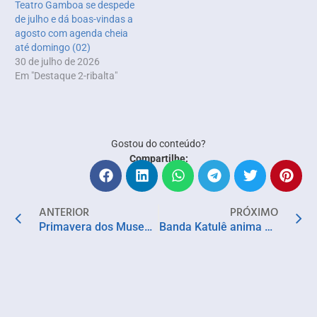
Teatro Gamboa se despede
de julho e dá boas-vindas a
agosto com agenda cheia
até domingo (02)
30 de julho de 2026
Em "Destaque 2-ribalta"
Gostou do conteúdo?
Compartilhe:
ANTERIOR
PRÓXIMO
Primavera dos Museus do IPAC celebra arte, cultura e sustentabilidade
Banda Katulê anima fim de semana com show no Entre Folhas e Ervas, em Salvador