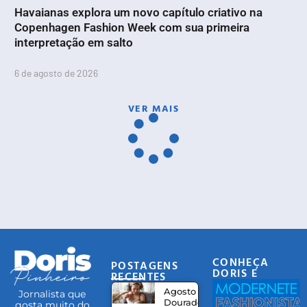
Havaianas explora um novo capítulo criativo na
Copenhagen Fashion Week com sua primeira
interpretação em salto
6 de agosto de 2026
VER MAIS
CONHEÇA
POSTAGENS
DORIS E
RECENTES
EQUIPE
Agosto
Jornalista que
Dourado:
gosta muito do