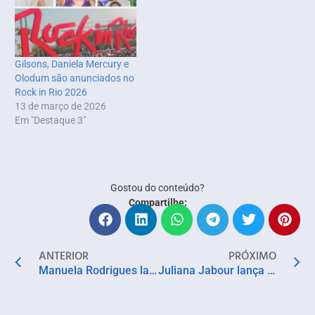
Gilsons, Daniela Mercury e
Olodum são anunciados no
Rock in Rio 2026
13 de março de 2026
Em "Destaque 3"
Gostou do conteúdo?
Compartilhe:
ANTERIOR
PRÓXIMO
Manuela Rodrigues lança videoclipe em evento gratuito no MAC_Bahia
Juliana Jabour lança cápsula de moletons Space Collection, o streetwear com o sofisticado