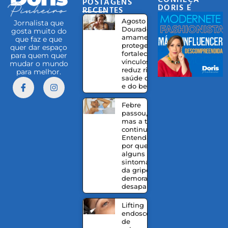
POSTAGENS
DORIS E
RECENTES
EQUIPE
Agosto
Jornalista que
Dourado:
gosta muito do
amamentação
que faz e que
protege,
quer dar espaço
fortalece
para quem quer
vínculos e
mudar o mundo
reduz riscos à
para melhor.
saúde da mãe
e do bebê
Febre
passou,
mas a tosse
continua?
Entenda
por que
alguns
sintomas
da gripe
demoram a
desaparecer
Lifting
endoscópico
de