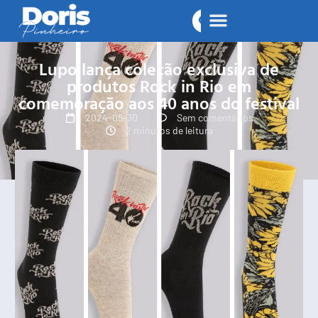
Lupo lança coleção exclusiva de
produtos Rock in Rio em
comemoração aos 40 anos do festival
2024-08-30
Sem comentários
2 minutos de leitura