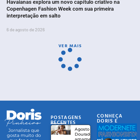
Havaianas explora um novo capítulo criativo na
Copenhagen Fashion Week com sua primeira
interpretação em salto
6 de agosto de 2026
VER MAIS
CONHEÇA
POSTAGENS
DORIS E
RECENTES
EQUIPE
Agosto
Jornalista que
Dourado:
gosta muito do
amamentação