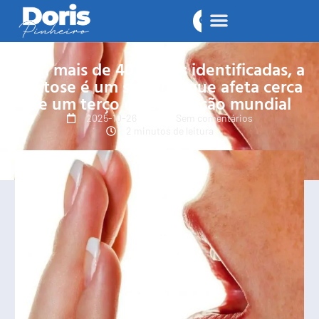
Com mais de 40 causas identificadas, a
halitose é um sintoma que afeta cerca
de um terço da população mundial
2025-10-26
Sem comentários
2 minutos de leitura