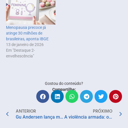
Menopausa precoce já
atinge 30 milhões de
brasileiras, aponta IBGE
13 de janeiro de 2026
Em "Destaque 2-
envelhescência"
Gostou do conteúdo?
Compartilhe:
ANTERIOR
PRÓXIMO
Gu Andersen lança mensagem de paz e harmonia com “As Minhas Armas São Flores”
A violência armada: os dados de uma pandemia global que tem no Brasil e nos EUA seus piores cenários