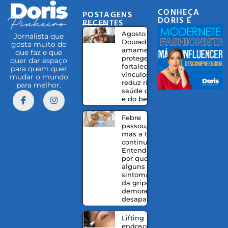
CONHEÇA
POSTAGENS
DORIS E
RECENTES
EQUIPE
Agosto
Jornalista que
Dourado:
gosta muito do
amamentação
que faz e que
protege,
quer dar espaço
fortalece
para quem quer
vínculos e
mudar o mundo
reduz riscos à
para melhor.
saúde da mãe
e do bebê
Febre
passou,
mas a tosse
continua?
Entenda
por que
alguns
sintomas
da gripe
demoram a
desaparecer
Lifting
endoscópico