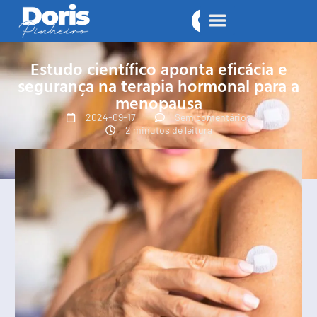
Estudo científico aponta eficácia e
segurança na terapia hormonal para a
menopausa
2024-09-17
Sem comentários
2 minutos de leitura