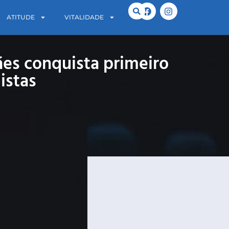
ATITUDE
VITALIDADE
ães conquista primeiro
istas