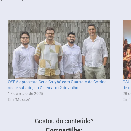
OSBA apresenta Série Carybé com Quarteto de Cordas
OSUF
neste sábado, no Cineteatro 2 de Julho
de t
17 de maio de 2025
28 d
Em "Música"
Em "
Gostou do conteúdo?
Compartilhe: