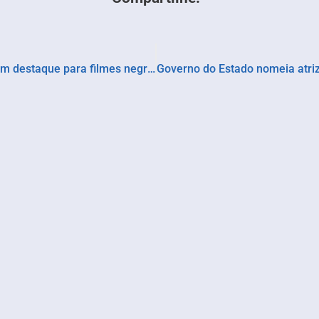
CachoeiraDoc realiza sessões em Salvador com destaque para filmes negros e indígenas