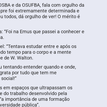
 OSBA e da OSUFBA, fala com orgulho da
empre foi extremamente determinada e
u todos, dá orgulho de ver! O mérito é
ia: “Foi na Emus que passei a conhecer e
a.
el: “Tentava estudar entre e após os
ndo tempo para o corpo e a mente
e de W. Walton.
ou tentando entender quando e onde,
 grata por tudo que tem me
social!”
tes em espaços que ultrapassam os
e do trabalho desenvolvido pela
m “a importância de uma formação
versidade pública”.