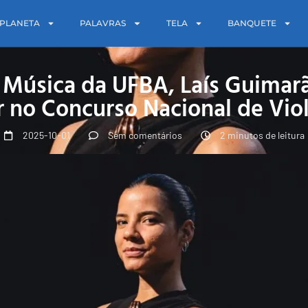
PLANETA
PALAVRAS
TELA
BANQUETE
 Música da UFBA, Laís Guimar
r no Concurso Nacional de Viol
2025-10-01
Sem comentários
2 minutos de leitura