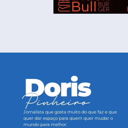
Jornalista que gosta muito do que faz e que
quer dar espaço para quem quer mudar o
mundo para melhor.