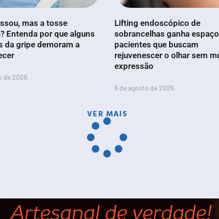
ssou, mas a tosse
Lifting endoscópico de
? Entenda por que alguns
sobrancelhas ganha espaço
s da gripe demoram a
pacientes que buscam
ecer
rejuvenescer o olhar sem m
expressão
o de 2026
6 de agosto de 2026
VER MAIS