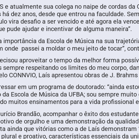
US e atualmente sua colega no naipe de cordas da
s há dez anos, desde que entrou na faculdade. S
lo vira desafio a ser vencido e até agora ela vence
ue pude ajudar e incentivar de alguma maneira”.
 a importância da Escola de Música na sua trajetór
ém onde passei a moldar o meu jeito de tocar”, cont
recisou aproveitar o tempo da melhor forma possív
s sempre respeitando os limites do meu corpo, da
elo CONNVIO, Laís apresentou obras de J. Brahms 
ingressar em um programa de doutorado: “ainda est
o da Escola de Música da UFBA; sou sempre muito
do muitos ensinamentos para a vida profissional e 
Maurício Brandão, acompanhar o êxito dos estudan
otivo de orgulho e uma demonstração da qualidad
alta ainda que vitórias como a de Laís demonstra
ural e proativo, características essenciais da uni