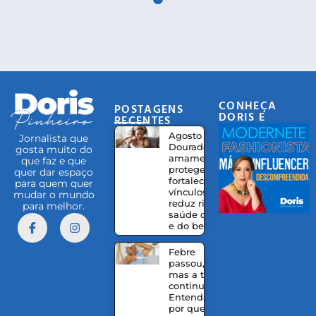
CONHEÇA
POSTAGENS
DORIS E
RECENTES
EQUIPE
Agosto
Jornalista que
Dourado:
gosta muito do
amamentação
que faz e que
protege,
quer dar espaço
fortalece
para quem quer
vínculos e
mudar o mundo
reduz riscos à
para melhor.
saúde da mãe
e do bebê
Febre
passou,
mas a tosse
continua?
Entenda
por que