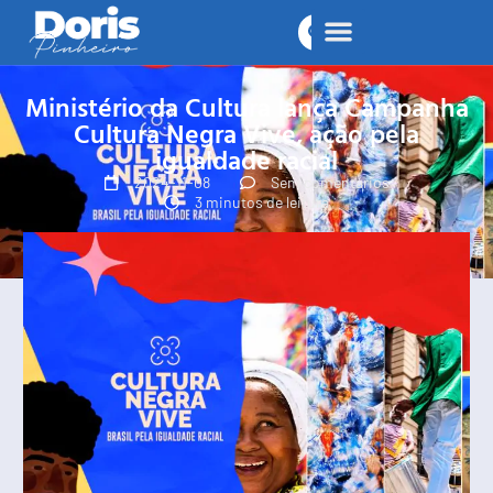
Ministério da Cultura lança Campanha
Cultura Negra Vive, ação pela
igualdade racial
2024-11-08
Sem comentários
3 minutos de leitura