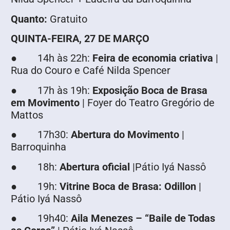
Quanto:
Gratuito
QUINTA-FEIRA, 27 DE MARÇO
● 14h às 22h:
Feira de economia criativa
|
Rua do Couro e Café Nilda Spencer
● 17h às 19h:
Exposição Boca de Brasa
em Movimento
| Foyer do Teatro Gregório de
Mattos
● 17h30:
Abertura do Movimento
|
Barroquinha
● 18h:
Abertura oficial
|Pátio Iyá Nassô
● 19h:
Vitrine Boca de Brasa: Odillon
|
Pátio Iyá Nassô
● 19h40:
Aila Menezes – “Baile de Todas