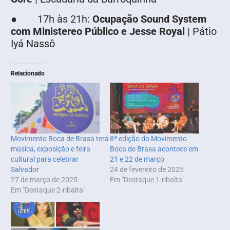
● 17h às 21h:
Ocupação Sound System
com Ministereo Público e Jesse Royal
| Pátio
Iyá Nassô
Relacionado
Movimento Boca de Brasa terá
8ª edição do Movimento
música, exposição e feira
Boca de Brasa acontece em
cultural para celebrar
21 e 22 de março
Salvador
24 de fevereiro de 2025
27 de março de 2025
Em "Destaque 1-ribalta"
Em "Destaque 2-ribalta"