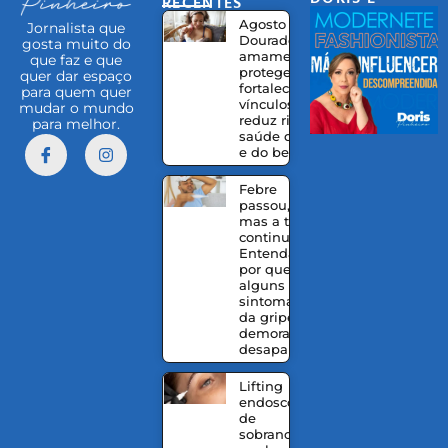
RECENTES
EQUIPE
Agosto
Jornalista que
Dourado:
gosta muito do
amamentação
que faz e que
protege,
quer dar espaço
fortalece
para quem quer
vínculos e
mudar o mundo
reduz riscos à
para melhor.
saúde da mãe
e do bebê
Febre
passou,
mas a tosse
continua?
Entenda
por que
alguns
sintomas
da gripe
demoram a
desaparecer
Lifting
endoscópico
de
sobrancelhas