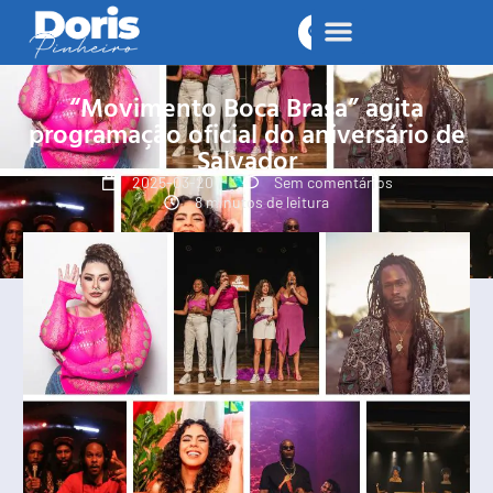
“Movimento Boca Brasa” agita
programação oficial do aniversário de
Salvador
2025-03-20
Sem comentários
8 minutos de leitura