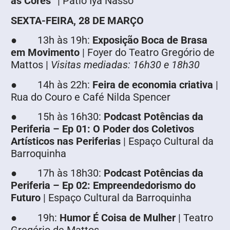
as Cores”
| Pátio Iyá Nassô
SEXTA-FEIRA, 28 DE MARÇO
● 13h às 19h:
Exposição Boca de Brasa
em Movimento
| Foyer do Teatro Gregório de
Mattos |
Visitas mediadas: 16h30 e 18h30
● 14h às 22h:
Feira de economia criativa
|
Rua do Couro e Café Nilda Spencer
● 15h às 16h30:
Podcast Potências da
Periferia – Ep 01: O Poder dos Coletivos
Artísticos nas Periferias
| Espaço Cultural da
Barroquinha
● 17h às 18h30:
Podcast Potências da
Periferia – Ep 02: Empreendedorismo do
Futuro
| Espaço Cultural da Barroquinha
● 19h:
Humor É Coisa de Mulher
| Teatro
Gregório de Mattos