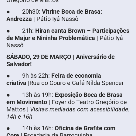
● 20h30:
Vitrine Boca de Brasa:
Andrezza
| Pátio Iyá Nassô
● 21h:
Hiran canta Brown – Participações
de Majur e Nininha Problemática
| Pátio Iyá
Nassô
SÁBADO, 29 DE MARÇO | Aniversário de
Salvador!
● 9h às 22h:
Feira de economia
criativa
|Rua do Couro e Café Nilda Spencer
● 13h às 19h:
Exposição Boca de Brasa
em Movimento
| Foyer do Teatro Gregório de
Mattos |
Visitas mediadas com acessibilidade:
14h e 16h
● 14h às 16h:
Oficina de Grafite com
Core
| Escadaria da Barroquinha