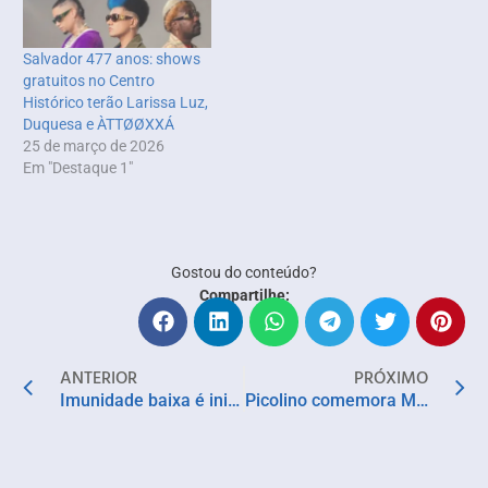
Salvador 477 anos: shows
gratuitos no Centro
Histórico terão Larissa Luz,
Duquesa e ÀTTØØXXÁ
25 de março de 2026
Em "Destaque 1"
Gostou do conteúdo?
Compartilhe:
ANTERIOR
PRÓXIMO
Imunidade baixa é inimiga das crianças na volta às aulas; saiba como cuidar
Picolino comemora Mês do Circo com projeto “A Escola Vai ao Circo”