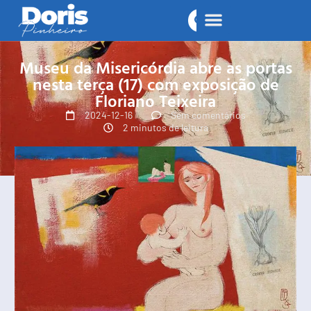
Museu da Misericórdia abre as portas
nesta terça (17) com exposição de
Floriano Teixeira
2024-12-16
Sem comentários
2 minutos de leitura