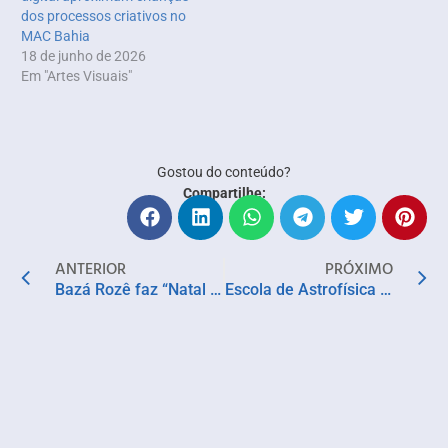
dos processos criativos no
MAC Bahia
18 de junho de 2026
Em "Artes Visuais"
Gostou do conteúdo?
Compartilhe:
ANTERIOR
PRÓXIMO
Bazá Rozê faz “Natal Astral”, última edição do ano, no MUseu Carlos e Margarida Costa Pinto
Escola de Astrofísica do Planetário Ibirapuera encerra 2024 com aulas sobre dinâmica celeste