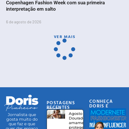
Copenhagen Fashion Week com sua primeira
interpretação em salto
6 de agosto de 2026
VER MAIS
CONHEÇA
POSTAGENS
DORIS E
RECENTES
EQUIPE
Agosto
Jornalista que
Dourado:
gosta muito do
amamentação
que faz e que
protege,
quer dar espaço