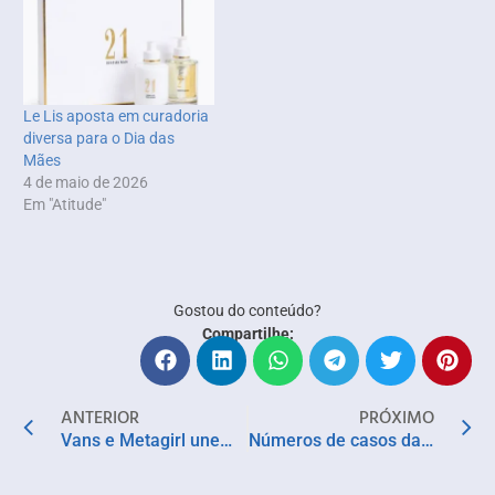
Le Lis aposta em curadoria
diversa para o Dia das
Mães
4 de maio de 2026
Em "Atitude"
Gostou do conteúdo?
Compartilhe:
ANTERIOR
PRÓXIMO
Vans e Metagirl unem universos em collab que eleva o icônico Old Skool ao status de alta moda Y2K
Números de casos da doença de Chagas voltam a crescer no Brasil