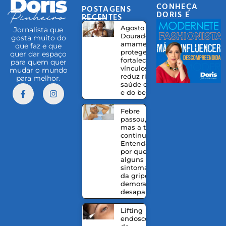
CONHEÇA
POSTAGENS
DORIS E
RECENTES
EQUIPE
Agosto
Jornalista que
Dourado:
gosta muito do
amamentação
que faz e que
protege,
quer dar espaço
fortalece
para quem quer
vínculos e
mudar o mundo
reduz riscos à
para melhor.
saúde da mãe
e do bebê
Febre
passou,
mas a tosse
continua?
Entenda
por que
alguns
sintomas
da gripe
demoram a
desaparecer
Lifting
endoscópico