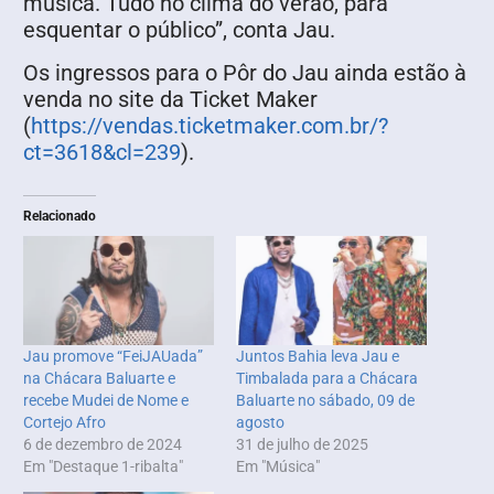
música. Tudo no clima do verão, para
esquentar o público”, conta Jau.
Os ingressos para o Pôr do Jau ainda estão à
venda no site da Ticket Maker
(
https://vendas.ticketmaker.com.br/?
ct=3618&cl=239
).
Relacionado
Jau promove “FeiJAUada”
Juntos Bahia leva Jau e
na Chácara Baluarte e
Timbalada para a Chácara
recebe Mudei de Nome e
Baluarte no sábado, 09 de
Cortejo Afro
agosto
6 de dezembro de 2024
31 de julho de 2025
Em "Destaque 1-ribalta"
Em "Música"