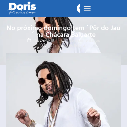
No próximo domingo tem ´Pôr do Jau
´ na Chácara Baluarte
2024-11-19
Sem comentários
< 1 minuto de leitura