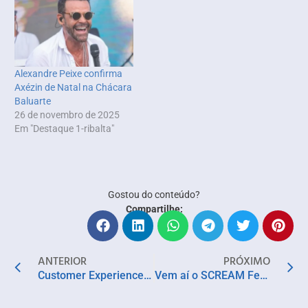
Alexandre Peixe confirma
Axézin de Natal na Chácara
Baluarte
26 de novembro de 2025
Em "Destaque 1-ribalta"
Gostou do conteúdo?
Compartilhe:
ANTERIOR
PRÓXIMO
Customer Experience 60+: Como criar conexões humanas em um mundo digital
Vem aí o SCREAM Festival, maior evento de Criatividade, Inovação e Negócios do Norte-Nordeste