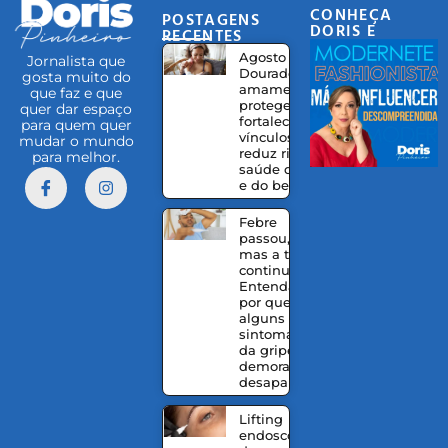
CONHEÇA
POSTAGENS
DORIS E
RECENTES
EQUIPE
Agosto
Jornalista que
Dourado:
gosta muito do
amamentação
que faz e que
protege,
quer dar espaço
fortalece
para quem quer
vínculos e
mudar o mundo
reduz riscos à
para melhor.
saúde da mãe
e do bebê
Febre
passou,
mas a tosse
continua?
Entenda
por que
alguns
sintomas
da gripe
demoram a
desaparecer
Lifting
endoscópico