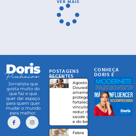
VER MAIS
CONHEÇA
POSTAGENS
DORIS E
RECENTES
EQUIPE
Agosto
Jornalista que
Dourado:
gosta muito do
amamentação
que faz e que
protege,
quer dar espaço
fortalece
para quem quer
vínculos e
mudar o mundo
reduz riscos à
para melhor.
saúde da mãe
e do bebê
Febre