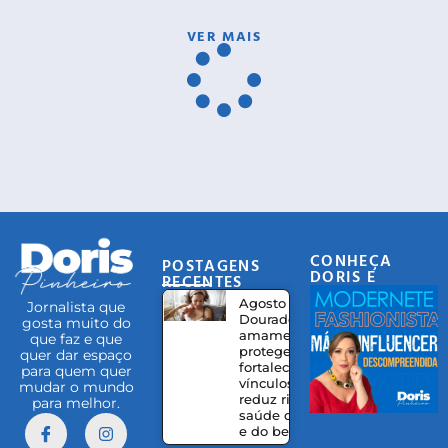
VER MAIS
CONHEÇA
POSTAGENS
DORIS E
RECENTES
EQUIPE
Agosto
Jornalista que
Dourado:
gosta muito do
amamentação
que faz e que
protege,
quer dar espaço
fortalece
para quem quer
vínculos e
mudar o mundo
reduz riscos à
para melhor.
saúde da mãe
e do bebê