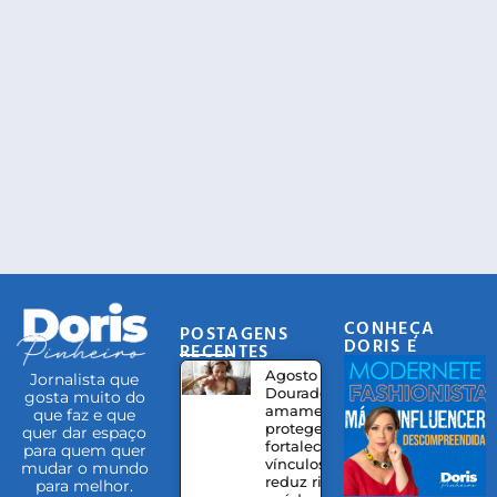
CONHEÇA
POSTAGENS
DORIS E
RECENTES
EQUIPE
Agosto
Jornalista que
Dourado:
gosta muito do
amamentação
que faz e que
protege,
quer dar espaço
fortalece
para quem quer
vínculos e
mudar o mundo
reduz riscos à
para melhor.