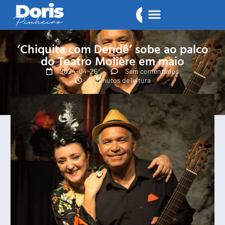
‘Chiquita com Dendê’ sobe ao palco
do Teatro Molière em maio
2024-04-26
Sem comentários
2 minutos de leitura