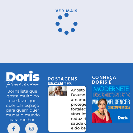
VER MAIS
CONHEÇA
POSTAGENS
DORIS E
RECENTES
EQUIPE
Agosto
Jornalista que
Dourado:
gosta muito do
amamentação
que faz e que
protege,
quer dar espaço
fortalece
para quem quer
vínculos e
mudar o mundo
reduz riscos à
para melhor.
saúde da mãe
e do bebê