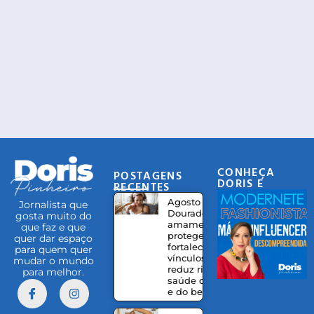
CONHEÇA
POSTAGENS
DORIS E
RECENTES
EQUIPE
Agosto
Jornalista que
Dourado:
gosta muito do
amamentação
que faz e que
protege,
quer dar espaço
fortalece
para quem quer
vínculos e
mudar o mundo
reduz riscos à
para melhor.
saúde da mãe
e do bebê