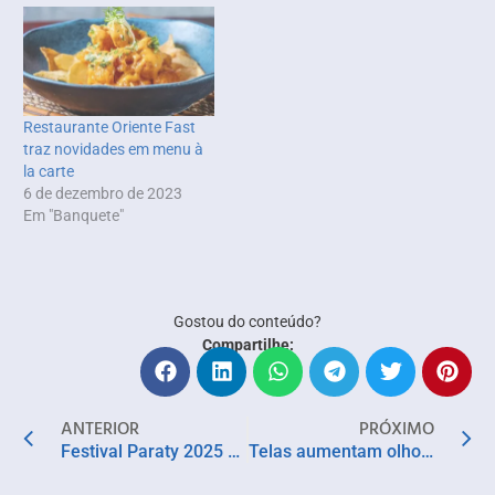
Restaurante Oriente Fast
traz novidades em menu à
la carte
6 de dezembro de 2023
Em "Banquete"
Gostou do conteúdo?
Compartilhe:
ANTERIOR
PRÓXIMO
Festival Paraty 2025 celebra 15 anos com grandes artistas do Jazz, Blues e Soul
Telas aumentam olho seco entre jovens, diz pesquisa