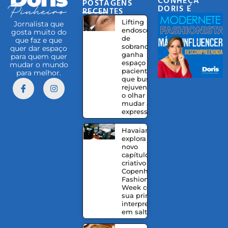
POSTAGENS
DORIS E
RECENTES
EQUIPE
Lifting
Jornalista que
endoscópico
gosta muito do
de
que faz e que
sobrancelhas
quer dar espaço
ganha
para quem quer
espaço entre
mudar o mundo
pacientes
para melhor.
que buscam
rejuvenescer
o olhar sem
mudar a
expressão
Havaianas
explora um
novo
capítulo
criativo na
Copenhagen
Fashion
Week com
sua primeira
interpretação
em salto