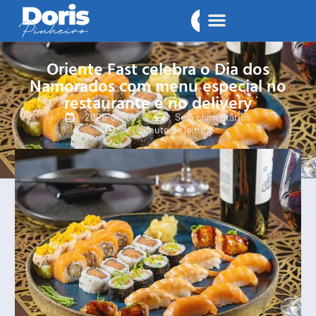
Oriente Fast celebra o Dia dos
Namorados com menu especial no
restaurante e no delivery
2025-06-09
Sem comentários
< 1 minuto de leitura