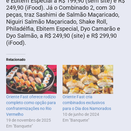
e Ebitem Especial a R$ 199,90 (sem site) e R$
249,90 (iFood). Já o Combinado 2, com 30
peças, traz Sashimi de Salmão Maçaricado,
Niguiri Salmão Maçaricado, Shake Roll,
Philadélfia, Ebitem Especial, Dyo Camarão e
Dyo Salmão, a R$ 249,90 (site) e R$ 299,90
(iFood).
Relacionado
Oriente Fast oferece rodízio
Oriente Fast cria
completo como opção para
combinados exclusivos
confraternizações no Rio
para o Dia dos Namorados
Vermelho
10 de junho de 2024
19 de novembro de 2025
Em "Banquete"
Em "Banquete"