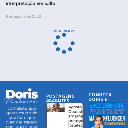
interpretação em salto
6 de agosto de 2026
VER MAIS
CONHEÇA
POSTAGENS
DORIS E
RECENTES
EQUIPE
Agosto
Jornalista que
Dourado:
gosta muito do
amamentação
que faz e que
protege,
quer dar espaço
fortalece
para quem quer