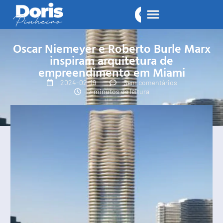
Oscar Niemeyer e Roberto Burle Marx
inspiram arquitetura de
empreendimento em Miami
2024-02-19
Sem comentários
2 minutos de leitura