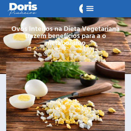
Ovos Inteiros na Dieta Vegetariana
trazem benefícios para a o
metabolismo
2024-04-17
Sem comentários
2 minutos de leitura