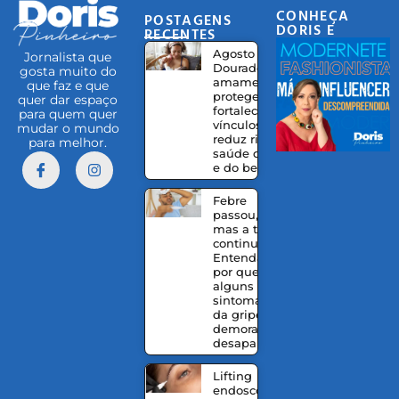
CONHEÇA
POSTAGENS
DORIS E
RECENTES
EQUIPE
Agosto
Jornalista que
Dourado:
gosta muito do
amamentação
que faz e que
protege,
quer dar espaço
fortalece
para quem quer
vínculos e
mudar o mundo
reduz riscos à
para melhor.
saúde da mãe
e do bebê
Febre
passou,
mas a tosse
continua?
Entenda
por que
alguns
sintomas
da gripe
demoram a
desaparecer
Lifting
endoscópico