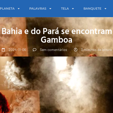
PLANETA
PALAVRAS
TELA
BANQUETE
 Bahia e do Pará se encontram
Gamboa
2024-11-06
Sem comentários
3 minutos de leitura