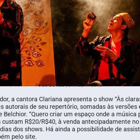
Pé de Ouvido | Sinhá_Pinduka
or, a cantora Clariana apresenta o show “Às claras”
es autorais de seu repertório, somadas às versões
 Belchior. “Quero criar um espaço onde a música 
os custam R$20/R$40, à venda antecipadamente n
dias dos shows. Há ainda a possibilidade de assisti
ém pelo site.