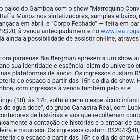
 ao palco do Gamboa com o show “Marroquino Convid
a Raffa Munoz nos sintetizadores, samples e baixo,
lançada em abril, e “Corpo Fechado” — feita em p
0/R$20, à venda antecipadamente no
www.teatrog
á ainda a possibilidade de assistir on-line, atrav
sitora paraense Bia Bergman apresenta um show 
iano sua identidade e essência, além do universo c
 nas plataformas de áudio. Os ingressos custam 
heteria do espaço a partir das 15h do dia do show. H
Gamboa, com ingressos à venda também pelo site.
o (10), às 17h, volta à cena o espetáculo infantil
os de água doce”, do grupo Canastra Real, com Luc
ntadores de histórias e aos que recolheram conto
enicamente a contação de histórias e o entoar de c
sileira e mourisca. Os ingressos custam R$20/R$4
heteria do espaço a partir das 15h do dia do show. H