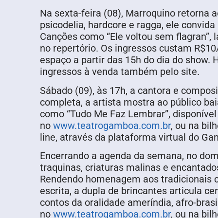
Na sexta-feira (08), Marroquino retorna
psicodelia, hardcore e ragga, ele convid
Canções como “Ele voltou sem flagran”, 
no repertório. Os ingressos custam R$1
espaço a partir das 15h do dia do show. H
ingressos à venda também pelo site.
Sábado (09), às 17h, a cantora e compo
completa, a artista mostra ao público ba
como “Tudo Me Faz Lembrar”, disponível
no
www.teatrogamboa.com.br
, ou na bil
line, através da plataforma virtual do 
Encerrando a agenda da semana, no doming
traquinas, criaturas malinas e encantad
Rendendo homenagem aos tradicionais co
escrita, a dupla de brincantes articula c
contos da oralidade ameríndia, afro-bra
no
www.teatrogamboa.com.br
, ou na bil