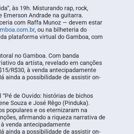
a”, às 19h. Misturando rap, rock,
 e Emerson Andrade na guitarra.
arceria com Raffa Munoz — devem estar
amboa.com.br
, ou na bilheteria do
és da plataforma virtual do Gamboa, com
autoral no Gamboa. Com banda
riativo da artista, revelado em canções
R$15/R$30, à venda antecipadamente
á ainda a possibilidade de assistir on-
 “Pé de Ouvido: histórias de bichos
iene Souza e José Rêgo (Pinduka).
s populares e os eternizaram na
anções, afirmando a riqueza narrativa de
0, à venda antecipadamente
á ainda a possibilidade de assistir on-