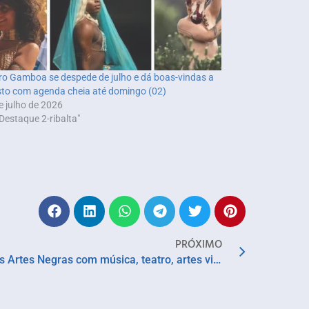
ro Gamboa se despede de julho e dá boas-vindas a
to com agenda cheia até domingo (02)
e julho de 2026
Destaque 2-ribalta"
PRÓXIMO
Funceb realiza 7º Novembro das Artes Negras com música, teatro, artes visuais e literatura