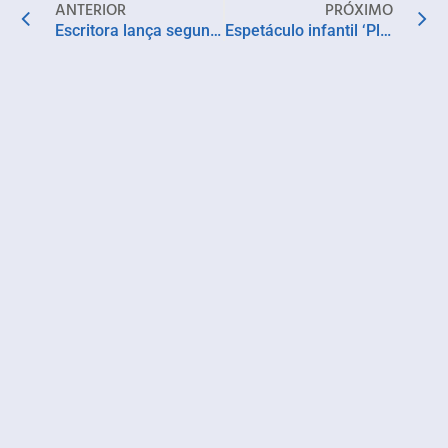
ANTERIOR
PRÓXIMO
Escritora lança segunda edição de Cinderela nos entrelaces da tradição na Bienal do Livro Bahia
Espetáculo infantil ‘Pluft, o Fantasminha’ estreia em Dias D’Ávila