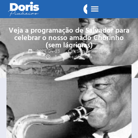
Veja a programação de Salvador para
celebrar o nosso amado Chorinho
(sem lágrimas)
2024-04-23
Sem comentários
3 minutos de leitura