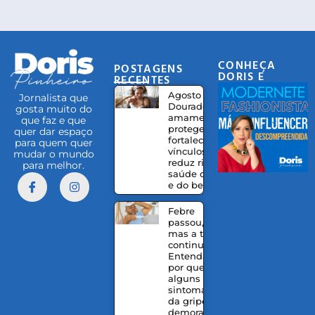
CONHEÇA
POSTAGENS
DORIS E
RECENTES
EQUIPE
Agosto
Jornalista que
Dourado:
gosta muito do
amamentação
que faz e que
protege,
quer dar espaço
fortalece
para quem quer
vínculos e
mudar o mundo
reduz riscos à
para melhor.
saúde da mãe
e do bebê
Febre
passou,
mas a tosse
continua?
Entenda
por que
alguns
sintomas
da gripe
demoram a